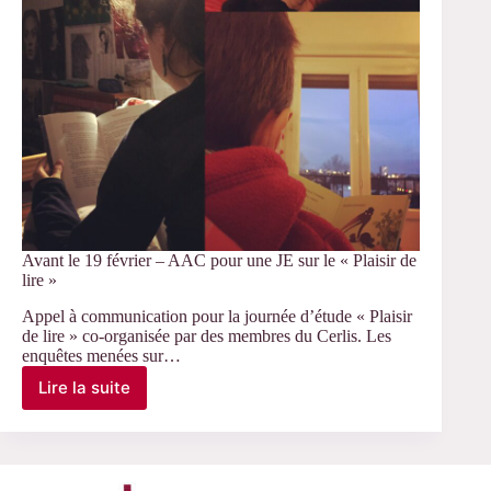
Avant le 19 février – AAC pour une JE sur le « Plaisir de
lire »
Appel à communication pour la journée d’étude « Plaisir
de lire » co-organisée par des membres du Cerlis. Les
enquêtes menées sur…
Lire la suite
Avant
le
19
février
–