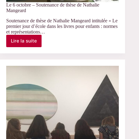
Le 6 octobre – Soutenance de thèse de Nathalie
Mangeard
Soutenance de thèse de Nathalie Mangeard intitulée « Le
premier jour d’école dans les livres pour enfants : normes
et représentations…
Lire la suite
Le
6
octobre
–
Soutenance
de
thèse
de
Nathalie
Mangeard