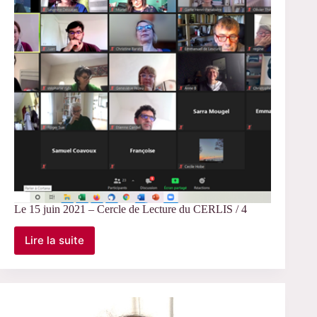
#12
Le 15 juin 2021 – Cercle de Lecture du CERLIS / 4
Lire la suite
Le
15
juin
2021
–
Cercle