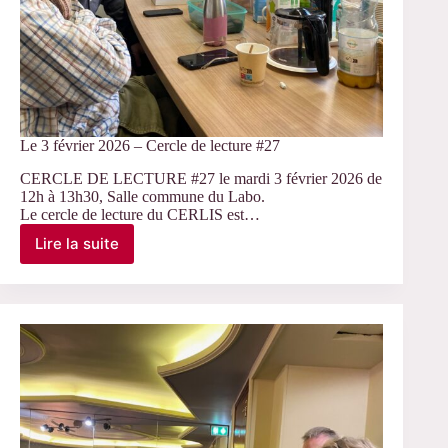
Le 3 février 2026 – Cercle de lecture #27
CERCLE DE LECTURE #27 le mardi 3 février 2026 de
12h à 13h30, Salle commune du Labo.
Le cercle de lecture du CERLIS est…
Lire la suite
Le
3
février
2026
–
Cercle
de
lecture
#27