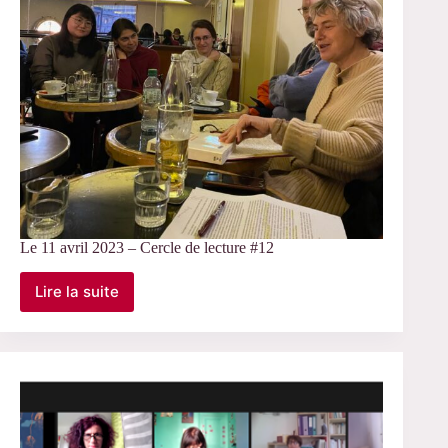
Le 11 avril 2023 – Cercle de lecture #12
Lire la suite
Le
11
avril
2023
–
Cercle
de
lecture