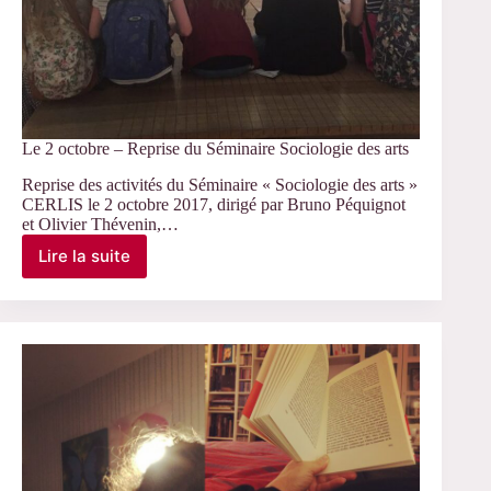
Le 2 octobre – Reprise du Séminaire Sociologie des arts
Reprise des activités du Séminaire « Sociologie des arts »
CERLIS le 2 octobre 2017, dirigé par Bruno Péquignot
et Olivier Thévenin,…
Lire la suite
Le
2
octobre
–
Reprise
du
Séminaire
Sociologie
des
arts