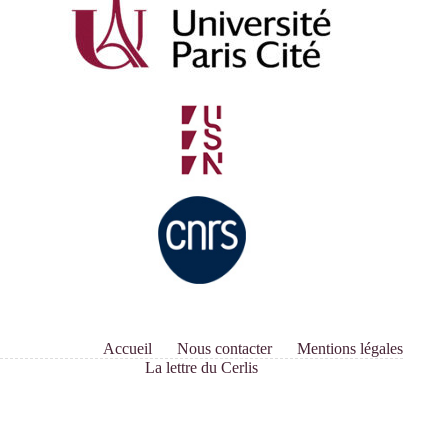
AAC
pour
une
JE
sur
le
« Plaisir
de
lire »
Accueil
Nous contacter
Mentions légales
La lettre du Cerlis