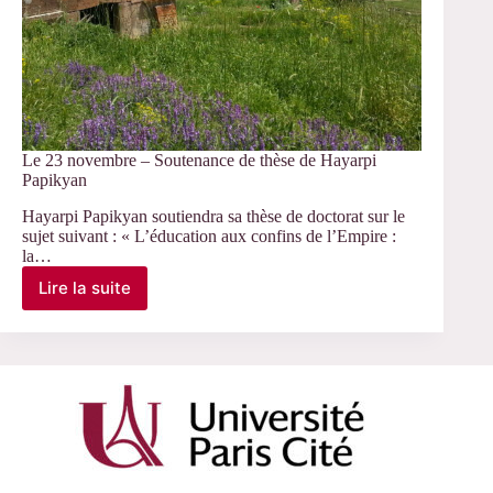
Le 23 novembre – Soutenance de thèse de Hayarpi
Papikyan
Hayarpi Papikyan soutiendra sa thèse de doctorat sur le
sujet suivant : « L’éducation aux confins de l’Empire :
la…
Lire la suite
Le
23
novembre
–
Soutenance
de
thèse
de
Hayarpi
Papikyan