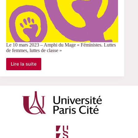
Le 10 mars 2023 – Amphi du Mage « Féministes. Luttes
de femmes, luttes de classe »
Lire la suite
Le
10
mars
2023
–
Amphi
du
Mage
« Féministes.
Luttes
de
femmes,
luttes