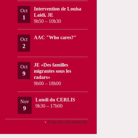
Intervention de Louisa
Oct
Laidi, JE
1
9h50
–
10h30
AAC "Who cares?"
Oct
2
JE «Des familles
Oct
migrantes sous les
9
radars»
9h00
–
18h00
Lundi du CERLIS
Nov
9h30
–
17h00
9
›
Tous les évènements