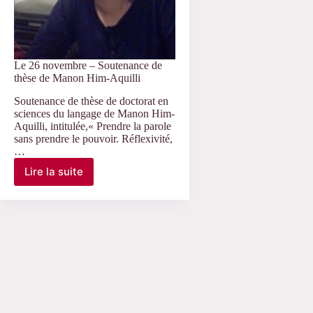
Le 26 novembre – Soutenance de
thèse de Manon Him-Aquilli
Soutenance de thèse de doctorat en
sciences du langage de Manon Him-
Aquilli, intitulée,« Prendre la parole
sans prendre le pouvoir. Réflexivité,
…
Lire la suite
Le
26
novembre
–
Soutenance
de
thèse
de
Manon
Him-
Aquilli