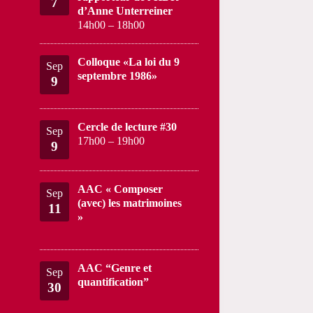
7
d’Anne Unterreiner
14h00
–
18h00
Colloque «La loi du 9
Sep
septembre 1986»
9
Cercle de lecture #30
Sep
17h00
–
19h00
9
AAC « Composer
Sep
(avec) les matrimoines
11
»
AAC “Genre et
Sep
quantification”
30