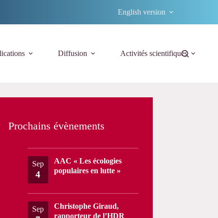
English version
ications
Diffusion
Activités scientifiques
Prochains évènements
AAC « Les écologies
Sep
populaires en lutte »
4
Christophe Giraud,
Sep
rapporteur de l’HDR