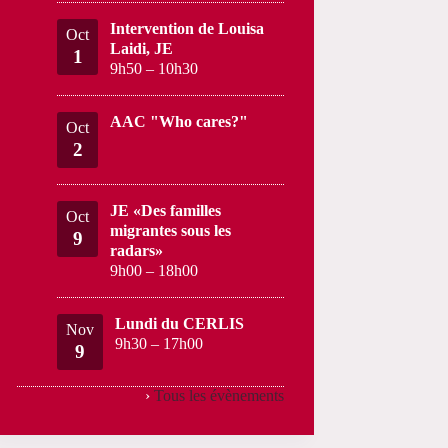
Intervention de Louisa
Oct
Laidi, JE
1
9h50
–
10h30
AAC "Who cares?"
Oct
2
JE «Des familles
Oct
migrantes sous les
9
radars»
9h00
–
18h00
Lundi du CERLIS
Nov
9h30
–
17h00
9
›
Tous les évènements