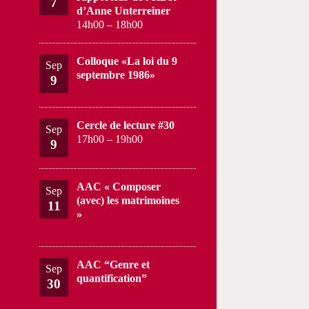
7
d’Anne Unterreiner
14h00
–
18h00
Colloque «La loi du 9
Sep
septembre 1986»
9
Cercle de lecture #30
Sep
17h00
–
19h00
9
AAC « Composer
Sep
(avec) les matrimoines
11
»
AAC “Genre et
Sep
quantification”
30