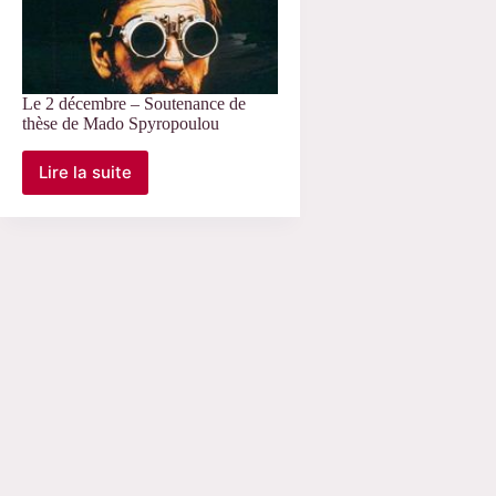
Le 2 décembre – Soutenance de
thèse de Mado Spyropoulou
Lire la suite
Le
2
décembre
–
Soutenance
de
thèse
de
Mado
Spyropoulou