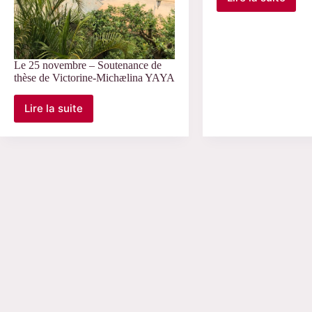
Le
11
octobre
–
Soutenanc
Le 25 novembre – Soutenance de
de
thèse de Victorine-Michælina YAYA
thèse
de
Lire la suite
Suzie
Le
Telep
25
novembre
–
Soutenance
de
thèse
de
Victorine-
Michælina
YAYA