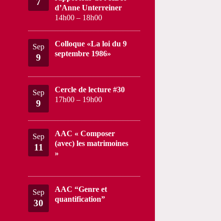
7
d’Anne Unterreiner
14h00
–
18h00
Colloque «La loi du 9
Sep
septembre 1986»
9
Cercle de lecture #30
Sep
17h00
–
19h00
9
AAC « Composer
Sep
(avec) les matrimoines
11
»
AAC “Genre et
Sep
quantification”
30