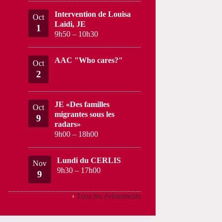
Intervention de Louisa
Oct
Laidi, JE
1
9h50
–
10h30
AAC "Who cares?"
Oct
2
JE «Des familles
Oct
migrantes sous les
9
radars»
9h00
–
18h00
Lundi du CERLIS
Nov
9h30
–
17h00
9
›
Tous les évènements