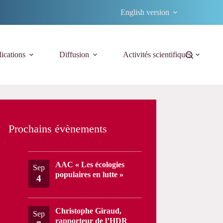
English version
ications
Diffusion
Activités scientifiques
Prochains évènements
AAC « Les écologies
Sep
populaires en lutte »
4
Christophe Giraud,
Sep
rapporteur de l’HDR