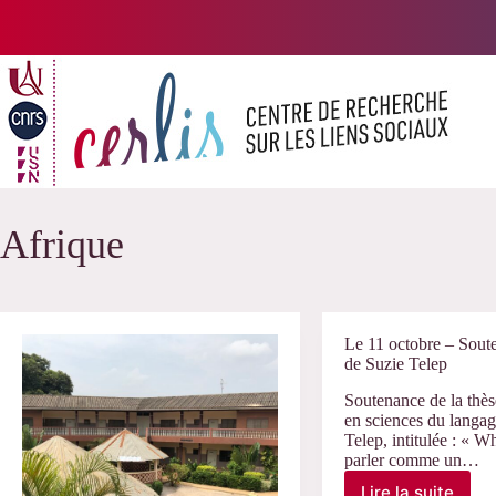
Passer
au
contenu
Afrique
Le 11 octobre – Sout
de Suzie Telep
Soutenance de la thès
en sciences du langag
Telep, intitulée : « Wh
parler comme un…
Lire la suite