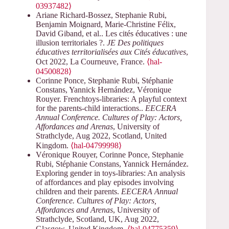
03937482⟩
Ariane Richard-Bossez, Stephanie Rubi,
Benjamin Moignard, Marie-Christine Félix,
David Giband, et al.. Les cités éducatives : une
illusion territoriales ?.
JE Des politiques
éducatives territorialisées aux Cités éducatives
,
Oct 2022, La Courneuve, France.
⟨hal-
04500828⟩
Corinne Ponce, Stephanie Rubi, Stéphanie
Constans, Yannick Hernández, Véronique
Rouyer. Frenchtoys-libraries: A playful context
for the parents-child interactions..
EECERA
Annual Conference. Cultures of Play: Actors,
Affordances and Arenas
, University of
Strathclyde, Aug 2022, Scotland, United
Kingdom.
⟨hal-04799998⟩
Véronique Rouyer, Corinne Ponce, Stephanie
Rubi, Stéphanie Constans, Yannick Hernández.
Exploring gender in toys-libraries: An analysis
of affordances and play episodes involving
children and their parents.
EECERA Annual
Conference. Cultures of Play: Actors,
Affordances and Arenas
, University of
Strathclyde, Scotland, UK, Aug 2022,
Glasgow, United Kingdom.
⟨hal-04775359⟩