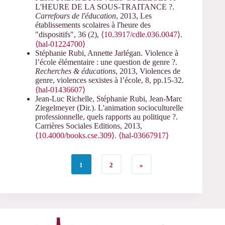
L'HEURE DE LA SOUS-TRAITANCE ?.
Carrefours de l'éducation
, 2013, Les
établissements scolaires à l'heure des
"dispositifs", 36 (2),
⟨10.3917/cdle.036.0047⟩
.
⟨hal-01224700⟩
Stéphanie Rubi, Annette Jarlégan. Violence à
l’école élémentaire : une question de genre ?.
Recherches & éducations
, 2013, Violences de
genre, violences sexistes à l’école, 8, pp.15-32.
⟨hal-01436607⟩
Jean-Luc Richelle, Stéphanie Rubi, Jean-Marc
Ziegelmeyer (Dir.). L'animation socioculturelle
professionnelle, quels rapports au politique ?.
Carrières Sociales Editions, 2013,
⟨10.4000/books.cse.309⟩
.
⟨hal-03667917⟩
1
2
»