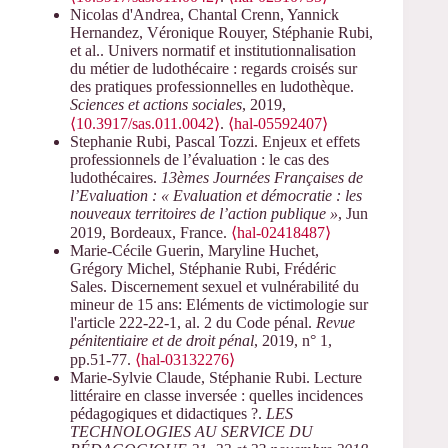
Nicolas d'Andrea, Chantal Crenn, Yannick
Hernandez, Véronique Rouyer, Stéphanie Rubi,
et al.. Univers normatif et institutionnalisation
du métier de ludothécaire : regards croisés sur
des pratiques professionnelles en ludothèque.
Sciences et actions sociales
, 2019,
⟨10.3917/sas.011.0042⟩
.
⟨hal-05592407⟩
Stephanie Rubi, Pascal Tozzi. Enjeux et effets
professionnels de l’évaluation : le cas des
ludothécaires.
13èmes Journées Françaises de
l’Evaluation : « Evaluation et démocratie : les
nouveaux territoires de l’action publique »
, Jun
2019, Bordeaux, France.
⟨hal-02418487⟩
Marie-Cécile Guerin, Maryline Huchet,
Grégory Michel, Stéphanie Rubi, Frédéric
Sales. Discernement sexuel et vulnérabilité du
mineur de 15 ans: Eléments de victimologie sur
l'article 222-22-1, al. 2 du Code pénal.
Revue
pénitentiaire et de droit pénal
, 2019, n° 1,
pp.51-77.
⟨hal-03132276⟩
Marie-Sylvie Claude, Stéphanie Rubi. Lecture
littéraire en classe inversée : quelles incidences
pédagogiques et didactiques ?.
LES
TECHNOLOGIES AU SERVICE DU