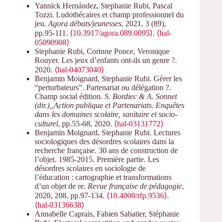
Yannick Hernández, Stephanie Rubi, Pascal
Tozzi. Ludothécaires et champ professionnel du
jeu.
Agora débats/jeunesses
, 2021, 3 (89),
pp.95-111.
⟨10.3917/agora.089.0095⟩
.
⟨hal-
05090908⟩
Stephanie Rubi, Corinne Ponce, Veronique
Rouyer. Les jeux d’enfants ont-ils un genre ?.
2020.
⟨hal-04073040⟩
Benjamin Moignard, Stephanie Rubi. Gérer les
“perturbateurs”. Partenariat ou délégation ?.
Champ social édition.
S. Bordiec & A. Sonnet
(dir.),,Action publique et Partenariats. Enquêtes
dans les domaines scolaire, sanitaire et socio-
culturel
, pp.55-68, 2020.
⟨hal-03131772⟩
Benjamin Moignard, Stephanie Rubi. Lectures
sociologiques des désordres scolaires dans la
recherche française. 30 ans de construction de
l’objet. 1985-2015. Première partie. Les
désordres scolaires en sociologie de
l’éducation : cartographie et transformations
d’un objet de re.
Revue française de pédagogie
,
2020, 208, pp.97-134.
⟨10.4000/rfp.9536⟩
.
⟨hal-03136638⟩
Annabelle Caprais, Fabien Sabatier, Stéphanie