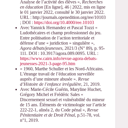
Analyse de l’activité des élèves »,
Recherches
en éducation
[En ligne], 46 | 2022, mis en ligne
le 01 janvier 2022, consulté le 30 janvier 2022.
URL : http://journals.openedition.org/ree/10103
; DOI :
https://doi.org/10.4000/ree.10103
Avec Yannick Hernandez et Pascal Tozzi «
Ludothécaires et champ professionnel du jeu.
Entre politisation de l’action territoriale et
défense d’une « juridiction » singulière »,
Agora débats/jeunesses
, 2021/3 (N° 89), p. 95-
111. DOI : 10.3917/agora.089.0095. URL :
https://www.cairn.info/revue-agora-debats-
jeunesses-2021-3-page-95.htm
« 1960, Marthe Schuller et les Nord-Africains.
L’étrange travail de l’éducation surveillée
auprès d’une mineure abusée ».
Revue
d’Histoire de l’enfance irrégulière
, 21, 2019.
Avec Marie-Cécile Guérin, Maryline Huchet,
Grégory Michel et Frédéric Sales «
Discernement sexuel et vulnérabilité du mineur
de 15 ans. Éléments de victimologie sur l’article
222-22-1, alinéa 2, du Code pénal »,
Revue
Pénitentiaire et de Droit Pénal
, p.51-78, vol.
n°1, 2019.