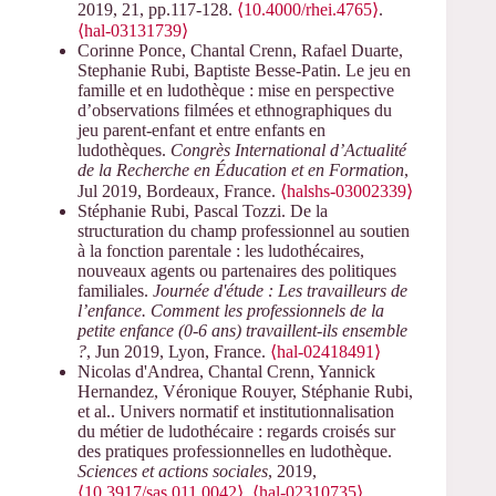
2019, 21, pp.117-128.
⟨10.4000/rhei.4765⟩
.
⟨hal-03131739⟩
Corinne Ponce, Chantal Crenn, Rafael Duarte,
Stephanie Rubi, Baptiste Besse-Patin. Le jeu en
famille et en ludothèque : mise en perspective
d’observations filmées et ethnographiques du
jeu parent-enfant et entre enfants en
ludothèques.
Congrès International d’Actualité
de la Recherche en Éducation et en Formation
,
Jul 2019, Bordeaux, France.
⟨halshs-03002339⟩
Stéphanie Rubi, Pascal Tozzi. De la
structuration du champ professionnel au soutien
à la fonction parentale : les ludothécaires,
nouveaux agents ou partenaires des politiques
familiales.
Journée d'étude : Les travailleurs de
l’enfance. Comment les professionnels de la
petite enfance (0-6 ans) travaillent-ils ensemble
?
, Jun 2019, Lyon, France.
⟨hal-02418491⟩
Nicolas d'Andrea, Chantal Crenn, Yannick
Hernandez, Véronique Rouyer, Stéphanie Rubi,
et al.. Univers normatif et institutionnalisation
du métier de ludothécaire : regards croisés sur
des pratiques professionnelles en ludothèque.
Sciences et actions sociales
, 2019,
⟨10.3917/sas.011.0042⟩
.
⟨hal-02310735⟩