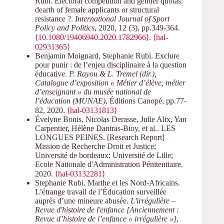
Rubi. Electoral competition and gender quotas:
dearth of female applicants or structural
resistance ?.
International Journal of Sport
Policy and Politics
, 2020, 12 (3), pp.349-364.
⟨10.1080/19406940.2020.1782966⟩
.
⟨hal-
02931365⟩
Benjamin Moignard, Stephanie Rubi. Exclure
pour punir : de l’enjeu disciplinaire à la question
éducative.
P. Rayou & L. Tremel (dir.),
Catalogue d’exposition « Métier d’élève, métier
d’enseignant » du musée national de
l’éducation (MUNAE)
, Éditions Canopé, pp.77-
82, 2020.
⟨hal-03131813⟩
Évelyne Bonis, Nicolas Derasse, Julie Alix, Yan
Carpentier, Hélène Dantras-Bioy, et al.. LES
LONGUES PEINES. [Research Report]
Mission de Recherche Droit et Justice;
Université de bordeaux; Université de Lille;
Ecole Nationale d'Administration Pénitentiaire.
2020.
⟨hal-03132281⟩
Stephanie Rubi. Marthe et les Nord-Africains.
L’étrange travail de l’Éducation surveillée
auprès d’une mineure abusée.
L'irrégulière –
Revue d'histoire de l'enfance [Anciennement :
Revue d’histoire de l’enfance « irrégulière »]
,