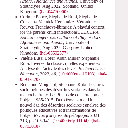
Actors, Affordances and Arenas
, University of
Strathclyde, Aug 2022, Scotland, United
Kingdom.
⟨hal-04776000⟩
Corinne Ponce, Stephanie Rubi, Stéphanie
Constans, Yannick Hernández, Véronique
Rouyer. Frenchtoys-libraries: A playful context
for the parents-child interactions..
EECERA
Annual Conference. Cultures of Play: Actors,
Affordances and Arenas
, University of
Strathclyde, Aug 2022, Glasgow, United
Kingdom.
⟨hal-05592577⟩
Valérie Lussi Borer, Alain Muller, Stéphanie
Rubi. Inverser la classe : quelles expériences ?
Analyse de l’activité des élèves.
Recherches en
éducation
, 2022, 46,
⟨10.4000/ree.10103⟩
.
⟨hal-
03937870⟩
Benjamin Moignard, Stéphanie Rubi. Lectures
sociologiques des désordres scolaires dans la
recherche française. 30 ans de construction de
l’objet. 1985-2015. Deuxième partie. Un
nouvel âge des désordres scolaires : analyse des
politiques éducatives et transformations de
l’objet.
Revue française de pédagogie
, 2021,
213, pp.105-141.
⟨10.4000/rfp.11104⟩
.
⟨hal-
03703018⟩