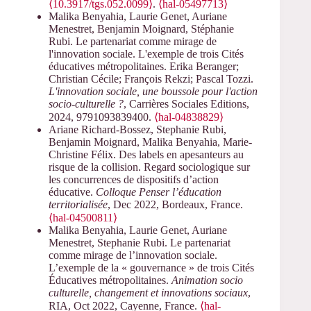
⟨10.3917/tgs.052.0099⟩
.
⟨hal-05497713⟩
Malika Benyahia, Laurie Genet, Auriane
Menestret, Benjamin Moignard, Stéphanie
Rubi. Le partenariat comme mirage de
l'innovation sociale. L'exemple de trois Cités
éducatives métropolitaines. Erika Beranger;
Christian Cécile; François Rekzi; Pascal Tozzi.
L'innovation sociale, une boussole pour l'action
socio-culturelle ?
, Carrières Sociales Editions,
2024, 9791093839400.
⟨hal-04838829⟩
Ariane Richard-Bossez, Stephanie Rubi,
Benjamin Moignard, Malika Benyahia, Marie-
Christine Félix. Des labels en apesanteurs au
risque de la collision. Regard sociologique sur
les concurrences de dispositifs d’action
éducative.
Colloque Penser l’éducation
territorialisée
, Dec 2022, Bordeaux, France.
⟨hal-04500811⟩
Malika Benyahia, Laurie Genet, Auriane
Menestret, Stephanie Rubi. Le partenariat
comme mirage de l’innovation sociale.
L’exemple de la « gouvernance » de trois Cités
Éducatives métropolitaines.
Animation socio
culturelle, changement et innovations sociaux
,
RIA, Oct 2022, Cayenne, France.
⟨hal-