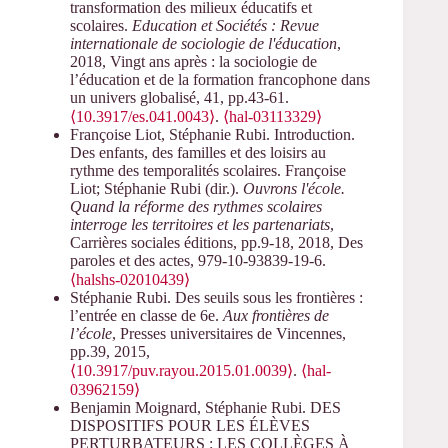
transformation des milieux éducatifs et
scolaires.
Education et Sociétés : Revue
internationale de sociologie de l'éducation
,
2018, Vingt ans après : la sociologie de
l’éducation et de la formation francophone dans
un univers globalisé, 41, pp.43-61.
⟨10.3917/es.041.0043⟩
.
⟨hal-03113329⟩
Françoise Liot, Stéphanie Rubi. Introduction.
Des enfants, des familles et des loisirs au
rythme des temporalités scolaires. Françoise
Liot; Stéphanie Rubi (dir.).
Ouvrons l'école.
Quand la réforme des rythmes scolaires
interroge les territoires et les partenariats
,
Carrières sociales éditions, pp.9-18, 2018, Des
paroles et des actes, 979-10-93839-19-6.
⟨halshs-02010439⟩
Stéphanie Rubi. Des seuils sous les frontières :
l’entrée en classe de 6e.
Aux frontières de
l’école
, Presses universitaires de Vincennes,
pp.39, 2015,
⟨10.3917/puv.rayou.2015.01.0039⟩
.
⟨hal-
03962159⟩
Benjamin Moignard, Stéphanie Rubi. DES
DISPOSITIFS POUR LES ÉLÈVES
PERTURBATEURS : LES COLLÈGES À