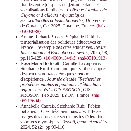
tiraillés entre jeu-plaisir et jeu-utile dans les
socialisations familiales..
Colloque Familles de
Guyane et d’ailleurs : dynamiques
socioculturelles et Institutionnelles
, Université
de Guyane, Oct 2025, Cayenne, France.
⟨hal-
05609988⟩
Ariane Richard-Bossez, Stéphanie Rubi. La
territorialisation des politiques éducatives en
France : l’exemple des cités éducatives.
Revue
Internationale d'Education de Sèvres
, 2025, 98,
pp.115-125.
⟨10.4000/13wik⟩
.
⟨hal-05101913⟩
Rosa Maria Bortolotti, Camille Lavoipierre,
Stephanie Rubi. Communiquer sa thèse auprès
des acteurs non-académiques : retour
d'expérience..
Journée d'étude "Recherches,
problèmes publics et politiques d'éducation:
regards croisés" - GIS PROSON
, GIS
PROSON, Feb 2025, LYON, France.
⟨hal-
05317604⟩
Annabelle Caprais, Stéphanie Rubi, Fabien
Sabatier. « C’est très bien mais… ». Effets et
usages des quotas de sexe dans les fédérations
sportives olympiques.
Travail, genre et sociétés
,
2024, 52 (2), pp.99-116.