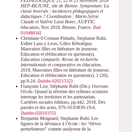
PÉDAGOGIQUE 21, 22 et 23 novembre 2018
HEP-BEJUNE, site de Bienne. Symposium: La
classe inversée : incidences pédagogiques et
didactiques ? Coordination : Marie-Sylvie
Claude et Valérie Lussi Borer
, AUPTIC
éducation, Nov 2018, Bienne, France.
⟨hal-
01948834⟩
Christiane 0 Connan-Pintado, Stephanie Rubi,
Esther Laso y Leon, Gilles Béhotéguy.
Mauvaises filles en littérature de jeunesse.
Education et rééducation en question(s).
Education comparée. Revue de recherche
internationale et comparative en éducation
,
2018, Mauvaises filles en littérature de jeunesse.
Education et rééducation en question(s), 1 (20),
pp.9-24.
⟨halshs-02021532⟩
Françoise Liot, Stéphanie Rubi (Dir.). Ouvrons
l'école. Quand la réforme des rythmes scolaires
interroge les territoires et les partenariats.
Carrières sociales éditions, pp.442, 2018, Des
paroles et des actes, 979-10-93839-19-6.
⟨halshs-02010355⟩
Benjamin Moignard, Stephanie Rubi. Les
figures de la déviance à l’école : les “élèves
perturbateurs” comme analyseur de la