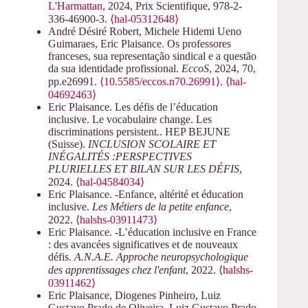
L'Harmattan
, 2024, Prix Scientifique, 978-2-
336-46900-3.
⟨hal-05312648⟩
André Désiré Robert, Michele Hidemi Ueno
Guimaraes, Eric Plaisance. Os professores
franceses, sua representação sindical e a questão
da sua identidade profissional.
EccoS
, 2024, 70,
pp.e26991.
⟨10.5585/eccos.n70.26991⟩
.
⟨hal-
04692463⟩
Eric Plaisance. Les défis de l’éducation
inclusive. Le vocabulaire change. Les
discriminations persistent.. HEP BEJUNE
(Suisse).
INCLUSION SCOLAIRE ET
INÉGALITÉS :PERSPECTIVES
PLURIELLES ET BILAN SUR LES DÉFIS
,
2024.
⟨hal-04584034⟩
Eric Plaisance. -Enfance, altérité et éducation
inclusive.
Les Métiers de la petite enfance
,
2022.
⟨halshs-03911473⟩
Eric Plaisance. -L’éducation inclusive en France
: des avancées significatives et de nouveaux
défis.
A.N.A.E. Approche neuropsychologique
des apprentissages chez l'enfant
, 2022.
⟨halshs-
03911462⟩
Eric Plaisance, Diogenes Pinheiro, Luiz
Gustavo Prado de Oliveira, Luiz Gustavo Prado