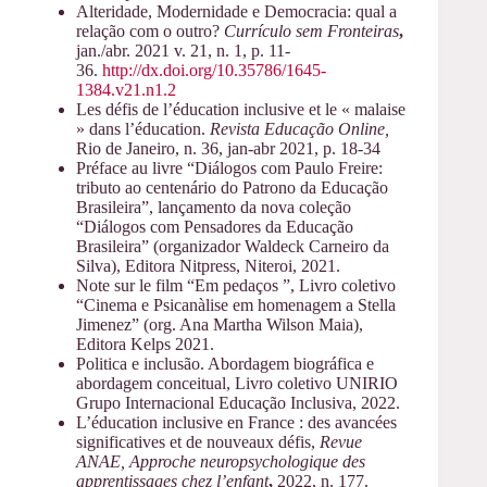
Alteridade, Modernidade e Democracia: qual a
relação com o outro?
Currículo sem Fronteiras
,
jan./abr. 2021 v. 21, n. 1, p. 11-
36.
http://dx.doi.org/10.35786/1645-
1384.v21.n1.2
Les défis de l’éducation inclusive et le « malaise
» dans l’éducation.
Revista Educação Online,
Rio de Janeiro, n. 36, jan-abr 2021, p. 18-34
Préface au livre “Diálogos com Paulo Freire:
tributo ao centenário do Patrono da Educação
Brasileira”, lançamento da nova coleção
“Diálogos com Pensadores da Educação
Brasileira” (organizador Waldeck Carneiro da
Silva), Editora Nitpress, Niteroi, 2021.
Note sur le film “Em pedaços ”, Livro coletivo
“Cinema e Psicanàlise em homenagem a Stella
Jimenez” (org. Ana Martha Wilson Maia),
Editora Kelps 2021.
Politica e inclusão. Abordagem biográfica e
abordagem conceitual, Livro coletivo UNIRIO
Grupo Internacional Educação Inclusiva, 2022.
L’éducation inclusive en France : des avancées
significatives et de nouveaux défis,
Revue
ANAE, Approche neuropsychologique des
apprentissages chez l’enfant
,
2022, n. 177.