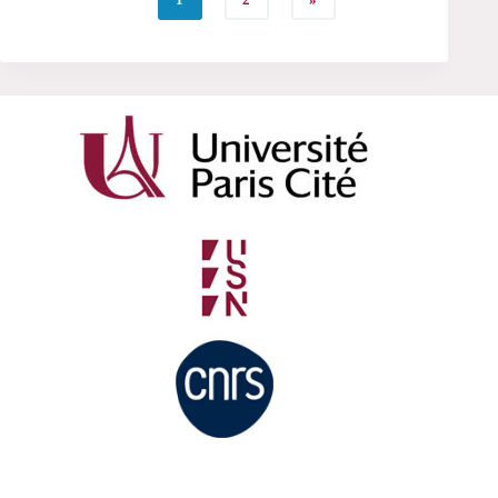
1
2
»