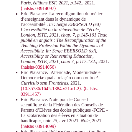
Paris, éditions ESF, 2021, p.142.
, 2021.
⟨halshs-03914097⟩
Eric Plaisance. La reconfiguration du métier
d’enseignant dans la dynamique de
l’accessibilité..
In : Serge EBERSOLD (ed)
L’accessibilité ou la réinvention de l’école,
London, ISTE, 2021, chap. 7, p.145-161 Texte
publié en anglais : The Reconfiguration of the
Teaching Profession Within the Dynamics of
Accessibility. In: Serge EBERSOLD (ed),
Accessibility or Reinventing Education,
London, ISTE, 2021, chap 7, p.117-132.
, 2021.
⟨halshs-03914056⟩
Eric Plaisance. -Alteridade, Modernidade e
Democracia: qual a relação com o outro ?.
Curriculo sem Fronteiras
, 2021,
⟨10.35786/1645-1384.v21.n1.2⟩
.
⟨halshs-
03911457⟩
Eric Plaisance. Note pour le Conseil
scientifique de la Fédération des Conseils de
Parents d’Elèves des écoles publiques -FCPE «
La scolarisation des élèves en situation de
handicap », note 25, avril 2021.
Note
, 2021.
⟨halshs-03914099⟩
Eric Plaisance. Préface (en portugais) au livre: