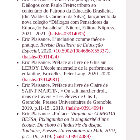
Diálogos com Paulo Freire: tributo ao
centenário do Patrono da Educação Brasileira,
(dir. Waldeck Carneiro da Silva), lançamento da
nova coleção “Diálogos com Pensadores da
Educação Brasileira”, Niteroi, Editora Nitpress,
2021.. 2021.
⟨halshs-03914095⟩
Eric Plaisance. L’inclusion comme théorie
pratique.
Revista Brasileira de Educação
Especial
, 2020,
⟨10.5902/1984686X55337⟩
.
⟨halshs-03911424⟩
Eric Plaisance. Préface au livre de Ghislain
LEROY, L'école maternelle de la performance
enfantine, Bruxelles, Peter Lang, 2020. 2020.
⟨halshs-03914981⟩
Eric Plaisance. Préface au livre de Claire de
SAINT MARTIN, « On sait marcher droit,
mais de travers » Les élèves de Clis 1,
Grenoble, Presses Universitaires de Grenoble,
2019, p.11-15.. 2019.
⟨halshs-03914094⟩
Eric Plaisance. -Préface.
Virginia de ALMEIDA
BESSA, Pixinguinha ou la singularité d’une
écoute. Du choro à l’industrie du disque.
Toulouse, Presses Universitaires du Midi, 2019,
p.15-18.
, 2019.
⟨halshs-03914089⟩