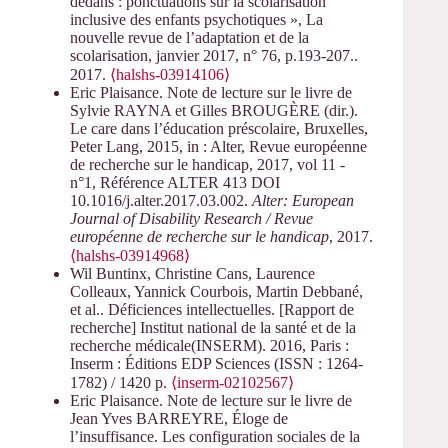
dedans : ponctuations sur la scolarisation
inclusive des enfants psychotiques », La
nouvelle revue de l’adaptation et de la
scolarisation, janvier 2017, n° 76, p.193-207..
2017.
⟨halshs-03914106⟩
Eric Plaisance. Note de lecture sur le livre de
Sylvie RAYNA et Gilles BROUGÈRE (dir.).
Le care dans l’éducation préscolaire, Bruxelles,
Peter Lang, 2015, in : Alter, Revue européenne
de recherche sur le handicap, 2017, vol 11 -
n°1, Référence ALTER 413 DOI
10.1016/j.alter.2017.03.002.
Alter: European
Journal of Disability Research / Revue
européenne de recherche sur le handicap
, 2017.
⟨halshs-03914968⟩
Wil Buntinx, Christine Cans, Laurence
Colleaux, Yannick Courbois, Martin Debbané,
et al.. Déficiences intellectuelles. [Rapport de
recherche] Institut national de la santé et de la
recherche médicale(INSERM). 2016, Paris :
Inserm : Éditions EDP Sciences (ISSN : 1264-
1782) / 1420 p.
⟨inserm-02102567⟩
Eric Plaisance. Note de lecture sur le livre de
Jean Yves BARREYRE, Éloge de
l’insuffisance. Les configuration sociales de la