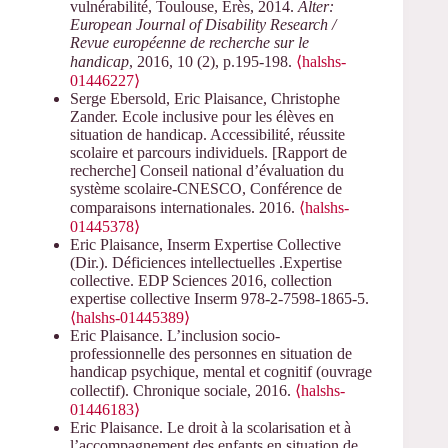
vulnérabilité, Toulouse, Erès, 2014.
Alter:
European Journal of Disability Research /
Revue européenne de recherche sur le
handicap
, 2016, 10 (2), p.195-198.
⟨halshs-
01446227⟩
Serge Ebersold, Eric Plaisance, Christophe
Zander. Ecole inclusive pour les élèves en
situation de handicap. Accessibilité, réussite
scolaire et parcours individuels. [Rapport de
recherche] Conseil national d’évaluation du
système scolaire-CNESCO, Conférence de
comparaisons internationales. 2016.
⟨halshs-
01445378⟩
Eric Plaisance, Inserm Expertise Collective
(Dir.). Déficiences intellectuelles .Expertise
collective. EDP Sciences 2016, collection
expertise collective Inserm 978-2-7598-1865-5.
⟨halshs-01445389⟩
Eric Plaisance. L’inclusion socio-
professionnelle des personnes en situation de
handicap psychique, mental et cognitif (ouvrage
collectif). Chronique sociale, 2016.
⟨halshs-
01446183⟩
Eric Plaisance. Le droit à la scolarisation et à
l’accompagnement des enfants en situation de