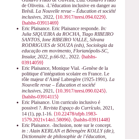
de Oliveira. -L’éducation inclusive en danger au
Brésil.
La Nouvelle revue – Éducation et société
inclusives
, 2022,
⟨10.3917/nresi.094.0229⟩
.
⟨halshs-03911469⟩
Eric Plaisance. Eric Plaisance responde.
In:
Julia SIQUEIRA da ROCHA, Tiago RIBEIRO
SANTOS, Ione RIBEIRO VALLE, Silvana
RODRIGUES de SOUZA (eds), Sociologia da
educação em movimento, Florianópolis-SC,
Insular, 2022, p.66-92.
, 2022.
⟨halshs-
03914059⟩
Eric Plaisance, Monique Vial. -Genèse de la
politique d’intégration scolaire en France. Le
rôle majeur d’Aimé Labregère (1925-1991).
La
Nouvelle revue – Éducation et société
inclusives
, 2021,
⟨10.3917/nresi.090.0245⟩
.
⟨halshs-03914115⟩
Eric Plaisance. Um curriculo inclusivo é
possivel ?.
Revista Espaço do Currículo
, 2021,
14 (1), pp.1-16.
⟨10.22478/ufpb.1983-
1579.2021v14n1.58096⟩
.
⟨halshs-03911448⟩
Eric Plaisance. -Inclusion, note sur le concept.
in : Alain KERLAN et Bérengère KOLLY (dir.),
Dictionnaire de philosophie de l’éducation,