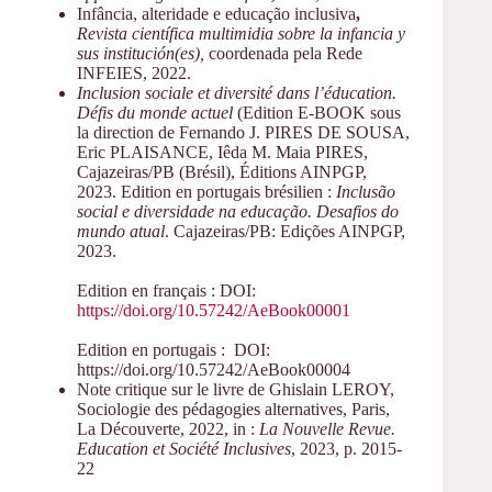
Infância, alteridade e educação inclusiva
,
Revista científica multimidia sobre la infancia y
sus institución(es),
coordenada pela Rede
INFEIES, 2022.
Inclusion sociale et diversité dans l’éducation.
Défis du monde actuel
(Edition E-BOOK sous
la direction de Fernando J. PIRES DE SOUSA,
Eric PLAISANCE, Iêda M. Maia PIRES,
Cajazeiras/PB (Brésil), Éditions AINPGP,
2023. Edition en portugais brésilien :
Inclusão
social e diversidade na educação. Desafios do
mundo atual
. Cajazeiras/PB: Edições AINPGP,
2023.
Edition en français : DOI:
https://doi.org/10.57242/AeBook00001
Edition en portugais : DOI:
https://doi.org/10.57242/AeBook00004
Note critique sur le livre de Ghislain LEROY,
Sociologie des pédagogies alternatives, Paris,
La Découverte, 2022, in :
La Nouvelle Revue.
Education et Société Inclusives
, 2023, p. 2015-
22