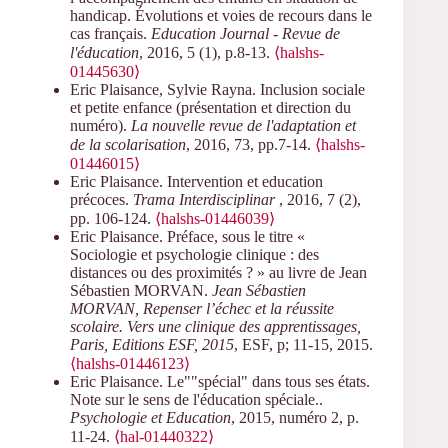
handicap. Évolutions et voies de recours dans le
cas français.
Education Journal - Revue de
l'éducation
, 2016, 5 (1), p.8-13.
⟨halshs-
01445630⟩
Eric Plaisance, Sylvie Rayna. Inclusion sociale
et petite enfance (présentation et direction du
numéro).
La nouvelle revue de l'adaptation et
de la scolarisation
, 2016, 73, pp.7-14.
⟨halshs-
01446015⟩
Eric Plaisance. Intervention et education
précoces.
Trama Interdisciplinar
, 2016, 7 (2),
pp. 106-124.
⟨halshs-01446039⟩
Eric Plaisance. Préface, sous le titre «
Sociologie et psychologie clinique : des
distances ou des proximités ? » au livre de Jean
Sébastien MORVAN.
Jean Sébastien
MORVAN, Repenser l’échec et la réussite
scolaire. Vers une clinique des apprentissages,
Paris, Editions ESF, 2015
, ESF, p; 11-15, 2015.
⟨halshs-01446123⟩
Eric Plaisance. Le""spécial" dans tous ses états.
Note sur le sens de l'éducation spéciale..
Psychologie et Education
, 2015, numéro 2, p.
11-24.
⟨hal-01440322⟩