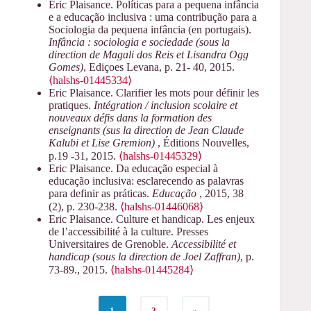
Eric Plaisance. Políticas para a pequena infância
e a educação inclusiva : uma contribução para a
Sociologia da pequena infância (en portugais).
Infância : sociologia e sociedade (sous la
direction de Magali dos Reis et Lisandra Ogg
Gomes)
, Ediçoes Levana, p. 21- 40, 2015.
⟨halshs-01445334⟩
Eric Plaisance. Clarifier les mots pour définir les
pratiques.
Intégration / inclusion scolaire et
nouveaux défis dans la formation des
enseignants (sus la direction de Jean Claude
Kalubi et Lise Gremion)
, Éditions Nouvelles,
p.19 -31, 2015.
⟨halshs-01445329⟩
Eric Plaisance. Da educação especial à
educação inclusiva: esclarecendo as palavras
para definir as práticas.
Educação
, 2015, 38
(2), p. 230-238.
⟨halshs-01446068⟩
Eric Plaisance. Culture et handicap. Les enjeux
de l’accessibilité à la culture. Presses
Universitaires de Grenoble.
Accessibilité et
handicap (sous la direction de Joel Zaffran)
, p.
73-89., 2015.
⟨halshs-01445284⟩