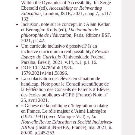
Within the Dynamics of Accessibility. In: Serge
Ebersold (ed),
Accessibility or Reinventing
Education,
London, ISTE, 2021, chap 7, p.117-
132.
Inclusion, note sur le concept, in : Alain Kerlan
et Bérengère Kolly (ed),
Dictionnaire de
philosophie de l’éducation,
Paris, éditions ESF,
2021, p.142.
Um curriculo inclusivo é possivel? Is an
inclusive curriculum a real possibility?
Revista
Espaço do Currículo
(Universidade Federal
Paraiba, Brésil), 2021, v.14, n.1, p.1-16.
DOI: 10.22478/ufpb.1983-
1579.2021v14n1.58096.
La scolarisation des élèves en situation de
handicap, Note pour le Conseil scientifique de
la Fédération des Conseils de Parents d’Elèves
des écoles publiques -FCPE (France) Note n°
25, avril 2021.
« Genèse de la politique d’intégration scolaire
en France. Le rôle majeur d’Aimé Labregère
(1925-1991) (avec Monique Vial) »,
La
Nouvelle Revue Education et Société Inclusives-
NRESI
(Institut INSHEA, France)
,
mai 2021, n.
89-90, p.245-253.