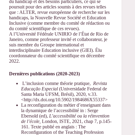
du handicap et des besoins particuliers, ce qui se
poursuit pour des articles soumis à des revues telles
que : ALTER, revue européenne de recherche sur les
handicaps, la Nouvelle Revue Société et Education
Inclusive (comme membre du comité de rédaction ou
du comité scientifique de ces revues).
A l’Université Fédérale UNIRIO de l’État de Rio de
Janeiro, comme professeur invité et collaborateur, je
suis membre du Groupe international et
interdisciplinaire Education inclusive (GIEI). Élu
coordonnateur du comité scientifique en décembre
2022.
Dernières publications (2020-2023)
L’inclusion comme théorie pratique,
Revista
Educaç
ão
Especial
(Universidade Federal de
Santa Maria UFSM, Brésil), 2020, v.33.
<http://dx.doi.org/10.5902/1984686X55337>
La reconfiguration du métier d’enseignant dans
la dynamique de l’accessibilité in : Serge
Ebersold (ed),
L’accessibilité ou la réinvention
de l’école,
London, ISTE, 2021, chap 7, p.145-
161. Texte publié en anglais : The
Reconfiguration of the Teaching Profession