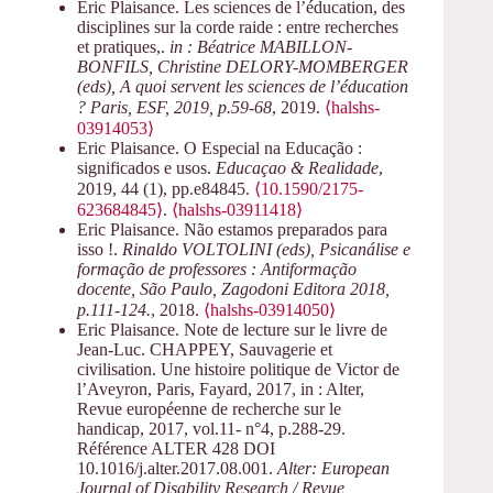
Eric Plaisance. Les sciences de l’éducation, des
disciplines sur la corde raide : entre recherches
et pratiques,.
in : Béatrice MABILLON-
BONFILS, Christine DELORY-MOMBERGER
(eds), A quoi servent les sciences de l’éducation
? Paris, ESF, 2019, p.59-68
, 2019.
⟨halshs-
03914053⟩
Eric Plaisance. O Especial na Educação :
significados e usos.
Educaçao & Realidade
,
2019, 44 (1), pp.e84845.
⟨10.1590/2175-
623684845⟩
.
⟨halshs-03911418⟩
Eric Plaisance. Não estamos preparados para
isso !.
Rinaldo VOLTOLINI (eds), Psicanálise e
formação de professores : Antiformação
docente, São Paulo, Zagodoni Editora 2018,
p.111-124.
, 2018.
⟨halshs-03914050⟩
Eric Plaisance. Note de lecture sur le livre de
Jean-Luc. CHAPPEY, Sauvagerie et
civilisation. Une histoire politique de Victor de
l’Aveyron, Paris, Fayard, 2017, in : Alter,
Revue européenne de recherche sur le
handicap, 2017, vol.11- n°4, p.288-29.
Référence ALTER 428 DOI
10.1016/j.alter.2017.08.001.
Alter: European
Journal of Disability Research / Revue