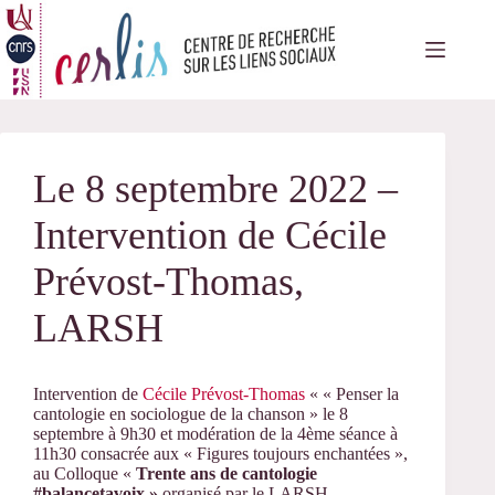
Passer
au
contenu
Le 8 septembre 2022 –
Intervention de Cécile
Prévost-Thomas,
LARSH
Intervention de
Cécile Prévost-Thomas
« « Penser la
cantologie en sociologue de la chanson » le 8
septembre à 9h30 et modération de la 4ème séance à
11h30 consacrée aux « Figures toujours enchantées »,
au Colloque «
Trente ans de cantologie
#balancetavoix »
organisé par le LARSH