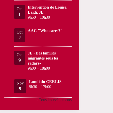
Intervention de Louisa
Oct
Laidi, JE
1
9h50
–
10h30
AAC "Who cares?"
Oct
2
JE «Des familles
Oct
migrantes sous les
9
radars»
9h00
–
18h00
Lundi du CERLIS
Nov
9h30
–
17h00
9
›
Tous les évènements