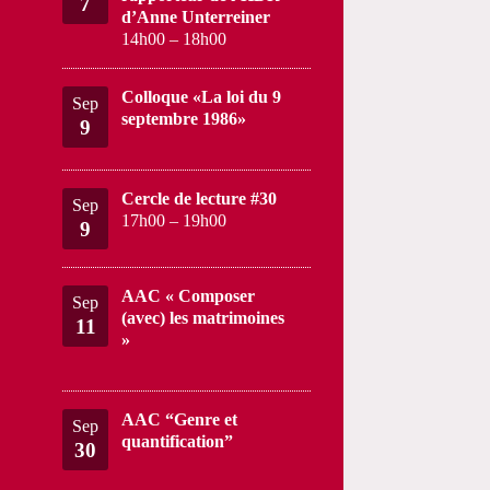
7
d’Anne Unterreiner
14h00
–
18h00
Colloque «La loi du 9
Sep
septembre 1986»
9
Cercle de lecture #30
Sep
17h00
–
19h00
9
AAC « Composer
Sep
(avec) les matrimoines
11
»
AAC “Genre et
Sep
quantification”
30