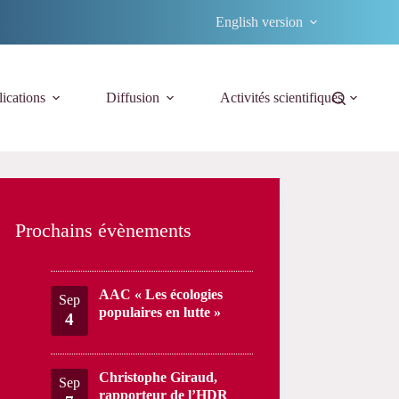
English version
ications
Diffusion
Activités scientifiques
Prochains évènements
AAC « Les écologies
Sep
populaires en lutte »
4
Christophe Giraud,
Sep
rapporteur de l’HDR