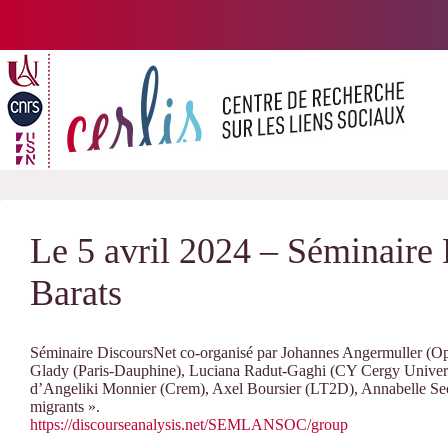
Passer
au
contenu
Le 5 avril 2024 – Séminaire
Barats
Séminaire DiscoursNet co-organisé par Johannes Angermuller (Op
Glady (Paris-Dauphine), Luciana Radut-Gaghi (CY Cergy Univers
d’Angeliki Monnier (Crem), Axel Boursier (LT2D), Annabelle Seoa
migrants ».
https://discourseanalysis.net/SEMLANSOC/group