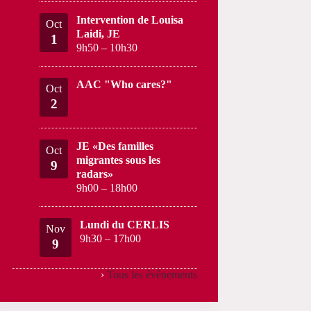
Intervention de Louisa
Oct
Laidi, JE
1
9h50
–
10h30
AAC "Who cares?"
Oct
2
JE «Des familles
Oct
migrantes sous les
9
radars»
9h00
–
18h00
Lundi du CERLIS
Nov
9h30
–
17h00
9
›
Tous les évènements