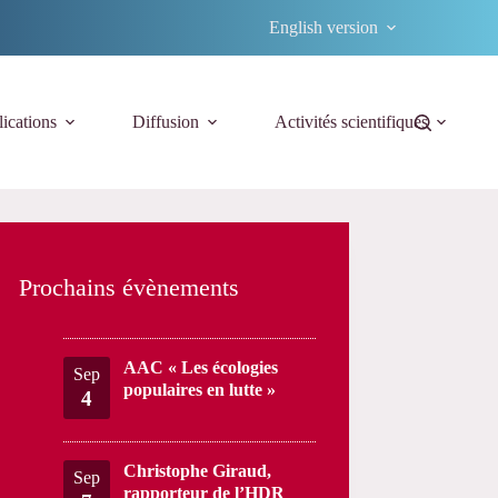
English version
ications
Diffusion
Activités scientifiques
Prochains évènements
AAC « Les écologies
Sep
populaires en lutte »
4
Christophe Giraud,
Sep
rapporteur de l’HDR