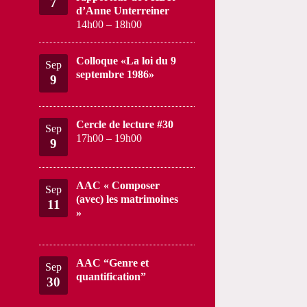
7
d’Anne Unterreiner
14h00
–
18h00
Colloque «La loi du 9
Sep
septembre 1986»
9
Cercle de lecture #30
Sep
17h00
–
19h00
9
AAC « Composer
Sep
(avec) les matrimoines
11
»
AAC “Genre et
Sep
quantification”
30