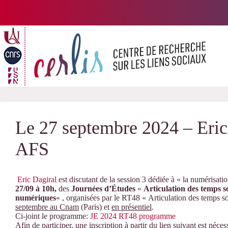
Passer
au
contenu
Le 27 septembre 2024 – Eric 
AFS
Eric Dagiral
est discutant de la session 3 dédiée à « la numérisation
27/09 à 10h,
des
Journées d’Études
«
Articulation des temps s
numériques
« , organisées par le RT48 « Articulation des temps 
septembre au Cnam
(Paris) et
en présentiel
.
Ci-joint le programme:
JE 2024 RT48 programme
Afin de participer, une inscription à partir du lien suivant est néces