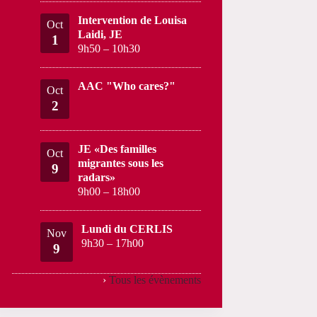
Intervention de Louisa
Oct
Laidi, JE
1
9h50
–
10h30
AAC "Who cares?"
Oct
2
JE «Des familles
Oct
migrantes sous les
9
radars»
9h00
–
18h00
Lundi du CERLIS
Nov
9h30
–
17h00
9
›
Tous les évènements