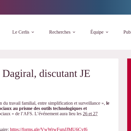
Le Cerlis
Recherches
Équipe
Publ
Dagiral, discutant JE
 du travail familial, entre simplification et surveillance »,
le
ociaux au prisme des outils technologiques et
sociaux » de l’AFS. L’événement aura lieu les
26 et 27
saire:
https://forms.gle/VwWrwFsmJJMU6Cyf6