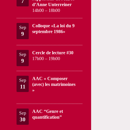
7
d’Anne Unterreiner
14h00
–
18h00
Colloque «La loi du 9
Sep
septembre 1986»
9
Cercle de lecture #30
Sep
17h00
–
19h00
9
AAC « Composer
Sep
(avec) les matrimoines
11
»
AAC “Genre et
Sep
quantification”
30