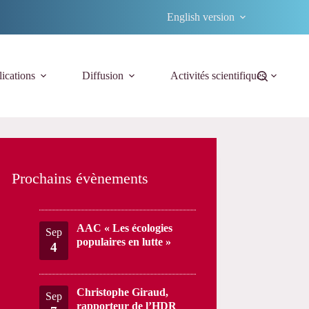
English version
ications
Diffusion
Activités scientifiques
Prochains évènements
AAC « Les écologies
Sep
populaires en lutte »
4
Christophe Giraud,
Sep
rapporteur de l’HDR