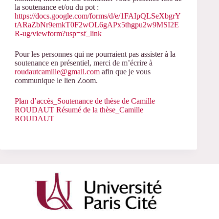
la soutenance et/ou du pot :
https://docs.google.com/forms/d/e/1FAIpQLSeXbgrY
tARaZbNr9emkT0F2wOL6gAPx5thgpu2w9MSI2E
R-ug/viewform?usp=sf_link
Pour les personnes qui ne pourraient pas assister à la
soutenance en présentiel, merci de m’écrire à
roudautcamille@gmail.com
afin que je vous
communique le lien Zoom.
Plan d’accès_Soutenance de thèse de Camille
ROUDAUT
Résumé de la thèse_Camille
ROUDAUT