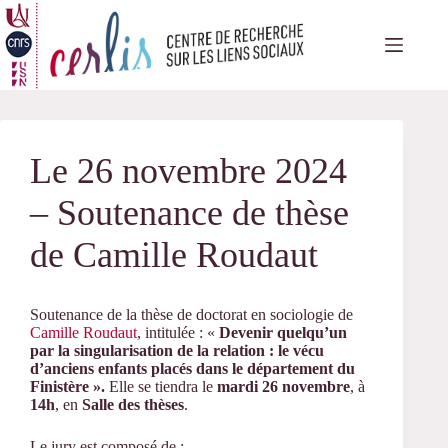
Passer
au
contenu
Le 26 novembre 2024
– Soutenance de thèse
de Camille Roudaut
Soutenance de la thèse de doctorat en sociologie de
Camille Roudaut
, intitulée : «
Devenir quelqu’un
par la singularisation de la relation : le vécu
d’anciens enfants placés dans le département du
Finistère ».
Elle se tiendra le
mardi 26 novembre
, à
14h
, en
Salle des thèses
.
Le jury est composé de :