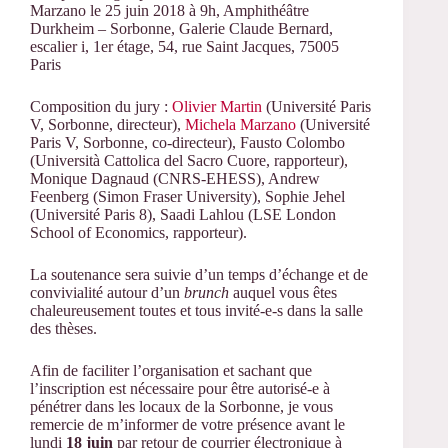
Marzano le 25 juin 2018 à 9h,
Amphithéâtre
Durkheim – Sorbonne, Galerie Claude Bernard,
escalier i, 1er étage, 54, rue Saint Jacques, 75005
Paris
Composition du jury :
Olivier Martin
(Université Paris
V, Sorbonne, directeur),
Michela Marzano
(Université
Paris V, Sorbonne, co-directeur), Fausto Colombo
(Università Cattolica del Sacro Cuore, rapporteur),
Monique Dagnaud (CNRS-EHESS), Andrew
Feenberg (Simon Fraser University), Sophie Jehel
(Université Paris 8), Saadi Lahlou (LSE London
School of Economics, rapporteur).
La soutenance sera suivie d’un temps d’échange et de
convivialité autour d’un
brunch
auquel vous êtes
chaleureusement toutes et tous invité-e-s dans la salle
des thèses.
Afin de faciliter l’organisation et sachant que
l’inscription est nécessaire pour être autorisé-e à
pénétrer dans les locaux de la Sorbonne, je vous
remercie de m’informer de votre présence avant le
lundi
18 juin
par retour de courrier électronique à