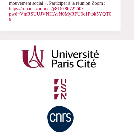
mouvement social ». Participer à la réunion Zoom :
https://u-paris.zoom.us/j/81678672560?
pwd=VmRSUUJVNHAvN0MyRFU0c1Ftbk5YQT0
9