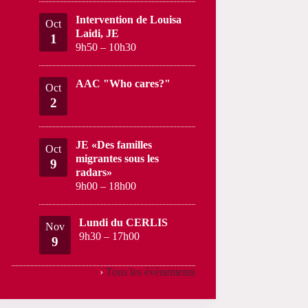
Intervention de Louisa
Oct
Laidi, JE
1
9h50
–
10h30
AAC "Who cares?"
Oct
2
JE «Des familles
Oct
migrantes sous les
9
radars»
9h00
–
18h00
Lundi du CERLIS
Nov
9h30
–
17h00
9
›
Tous les évènements