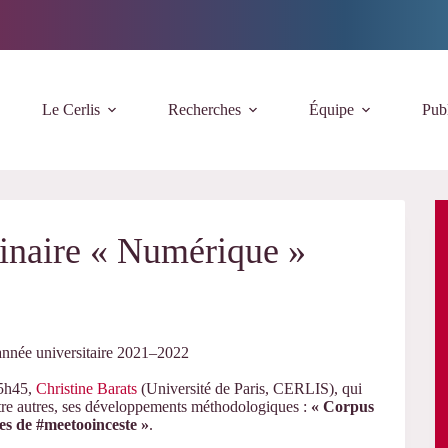
Le Cerlis
Recherches
Équipe
Publ
inaire « Numérique »
a
nnée universitaire 2021
–
2022
5h45,
Christine Barats
(Université de Paris, CERLIS),
qui
ntre autres, ses développements méthodologiques :
« Corpus
ires de #meetooinceste »
.