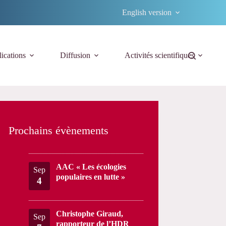
English version
ications
Diffusion
Activités scientifiques
Prochains évènements
AAC « Les écologies
Sep
populaires en lutte »
4
Christophe Giraud,
Sep
rapporteur de l’HDR