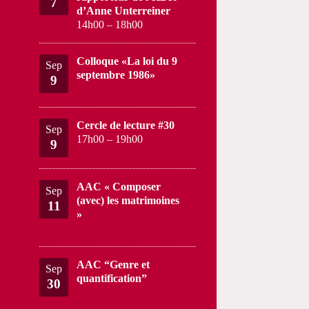
7
d’Anne Unterreiner
14h00
–
18h00
Colloque «La loi du 9
Sep
septembre 1986»
9
Cercle de lecture #30
Sep
17h00
–
19h00
9
AAC « Composer
Sep
(avec) les matrimoines
11
»
AAC “Genre et
Sep
quantification”
30