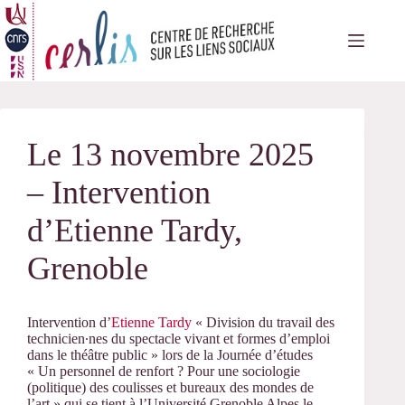
Passer
au
contenu
Le 13 novembre 2025
– Intervention
d’Etienne Tardy,
Grenoble
Intervention d’
Etienne Tardy
« Division du travail des
technicien∙nes du spectacle vivant et formes d’emploi
dans le théâtre public » lors de la Journée d’études
« Un personnel de renfort ? Pour une sociologie
(politique) des coulisses et bureaux des mondes de
l’art » qui se tient à l’Université Grenoble Alpes le