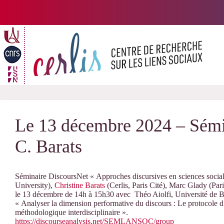
Passer
au
contenu
Le 13 décembre 2024 – Sémi
C. Barats
Séminaire DiscoursNet « Approches discursives en sciences socia
University),
Christine Barats
(Cerlis, Paris Cité), Marc Glady (P
le 13 décembre de 14h à 15h30 avec Théo Aiolfi, Université de B
« Analyser la dimension performative du discours : Le protocole 
méthodologique interdisciplinaire ».
https://discourseanalysis.net/SEMLANSOC/group