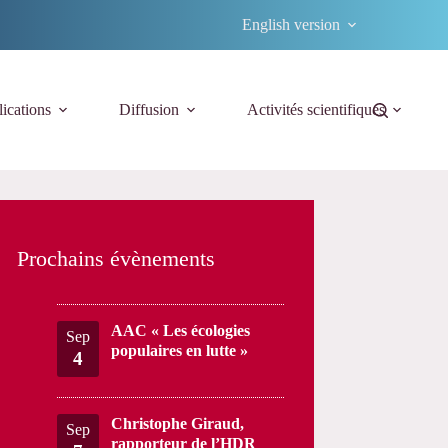
English version
ications
Diffusion
Activités scientifiques
Prochains évènements
AAC « Les écologies
Sep
populaires en lutte »
4
Christophe Giraud,
Sep
rapporteur de l’HDR