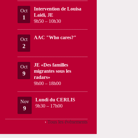
Intervention de Louisa
Oct
Laidi, JE
1
9h50
–
10h30
AAC "Who cares?"
Oct
2
JE «Des familles
Oct
migrantes sous les
9
radars»
9h00
–
18h00
Lundi du CERLIS
Nov
9h30
–
17h00
9
›
Tous les évènements