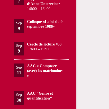
7
d’Anne Unterreiner
14h00
–
18h00
Colloque «La loi du 9
Sep
septembre 1986»
9
Cercle de lecture #30
Sep
17h00
–
19h00
9
AAC « Composer
Sep
(avec) les matrimoines
11
»
AAC “Genre et
Sep
quantification”
30