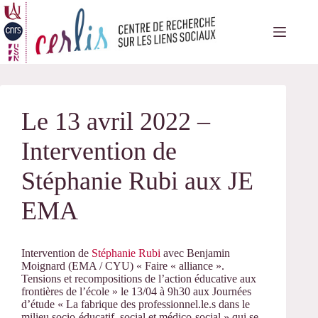
Passer
au
contenu
Le 13 avril 2022 –
Intervention de
Stéphanie Rubi aux JE
EMA
Intervention de
Stéphanie Rubi
avec Benjamin
Moignard (EMA / CYU) « Faire « alliance ».
Tensions et recompositions de l’action éducative aux
frontières de l’école » le 13/04 à 9h30 aux Journées
d’étude «
La fabrique des professionnel.le.s dans le
milieu socio-éducatif,
social et médico-social » qui se