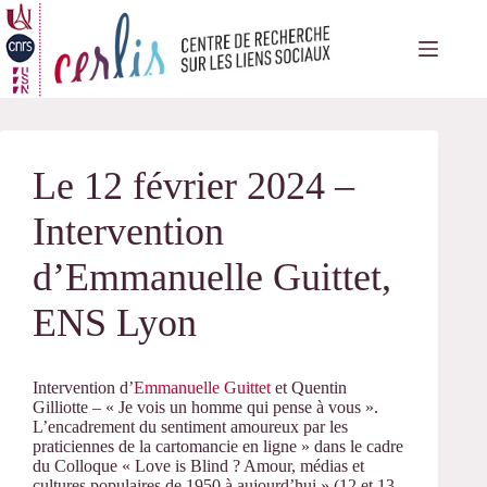
Passer
au
contenu
Le 12 février 2024 –
Intervention
d’Emmanuelle Guittet,
ENS Lyon
Intervention d’
Emmanuelle Guittet
et Quentin
Gilliotte – « Je vois un homme qui pense à vous ».
L’encadrement du sentiment amoureux par les
praticiennes de la cartomancie en ligne » dans le cadre
du Colloque « Love is Blind ? Amour, médias et
cultures populaires de 1950 à aujourd’hui » (12 et 13