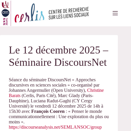
Passer
au
contenu
Le 12 décembre 2025 –
Séminaire DiscoursNet
Séance du séminaire DiscoursNet « Approches
discursives en sciences sociales »
co-organisé par
Johannes Angermuller (Open University),
Christine
Barats
(Cerlis, Paris Cité), Marc Glady (Paris-
Dauphine), Luciana Radut-Gaghi (CY Cergy
Université)
le vendredi 12 décembre 2025 de 14h à
15h30 avec
François Cooren
: « Penser le monde
communicationnellement : Une exploration du plus ou
moins ».
https://discourseanalysis.net/SEMLANSOC/group