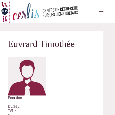
Passer
au
contenu
Euvrard Timothée
Fonction
Bureau :
Tél. :