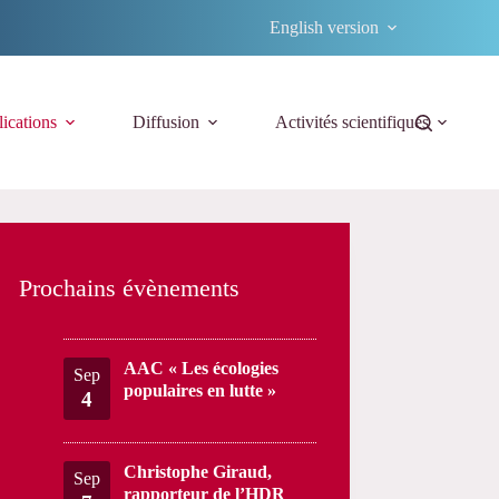
English version
ications
Diffusion
Activités scientifiques
Prochains évènements
AAC « Les écologies
Sep
populaires en lutte »
4
Christophe Giraud,
Sep
rapporteur de l’HDR