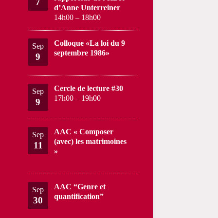
7
d’Anne Unterreiner
14h00
–
18h00
Colloque «La loi du 9
Sep
septembre 1986»
9
Cercle de lecture #30
Sep
17h00
–
19h00
9
AAC « Composer
Sep
(avec) les matrimoines
11
»
AAC “Genre et
Sep
quantification”
30