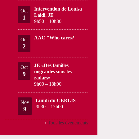
Intervention de Louisa
Oct
Laidi, JE
1
9h50
–
10h30
AAC "Who cares?"
Oct
2
JE «Des familles
Oct
migrantes sous les
9
radars»
9h00
–
18h00
Lundi du CERLIS
Nov
9h30
–
17h00
9
›
Tous les évènements