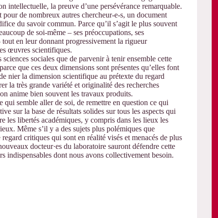
tion intellectuelle, la preuve d’une persévérance remarquable.
et pour de nombreux autres chercheur-e-s, un document
édifice du savoir commun. Parce qu’il s’agit le plus souvent
 beaucoup de soi-même – ses préoccupations, ses
 tout en leur donnant progressivement la rigueur
les œuvres scientifiques.
es sciences sociales que de parvenir à tenir ensemble cette
nt parce que ces deux dimensions sont présentes qu’elles font
 de nier la dimension scientifique au prétexte du regard
trer la très grande variété et originalité des recherches
ion anime bien souvent les travaux produits.
e qui semble aller de soi, de remettre en question ce qui
ve sur la base de résultats solides sur tous les aspects qui
e les libertés académiques, y compris dans les lieux les
sérieux. Même s’il y a des sujets plus polémiques que
e regard critiques qui sont en réalité visés et menacés de plus
nouveaux docteur·es du laboratoire sauront défendre cette
oirs indispensables dont nous avons collectivement besoin.