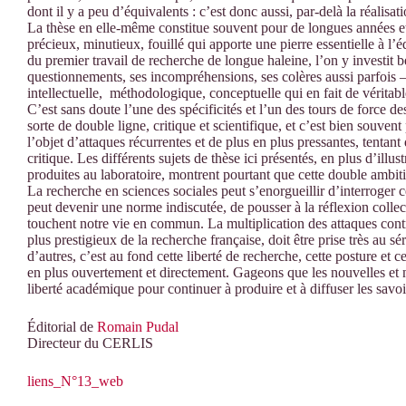
dont il y a peu d’équivalents : c’est donc aussi, par-delà la réalisa
La thèse en elle-même constitue souvent pour de longues années 
précieux, minutieux, fouillé qui apporte une pierre essentielle à l’
du premier travail de recherche de longue haleine, l’on y investit
questionnements, ses incompréhensions, ses colères aussi parfois –
intellectuelle, méthodologique, conceptuelle qui en fait de véritab
C’est sans doute l’une des spécificités et l’un des tours de force d
sorte de double ligne, critique et scientifique, et c’est bien souve
l’objet d’attaques récurrentes et de plus en plus pressantes, tentant
critique. Les différents sujets de thèse ici présentés, en plus d’illus
produites au laboratoire, montrent pourtant que cette double ambit
La recherche en sciences sociales peut s’enorgueillir d’interroger c
peut devenir une norme indiscutée, de pousser à la réflexion collecti
touchent notre vie en commun. La multiplication des attaques contr
plus prestigieux de la recherche française, doit être prise très au 
d’autres, c’est au fond cette liberté de recherche, cette posture et c
en plus ouvertement et directement. Gageons que les nouvelles et 
liberté académique pour continuer à produire et à diffuser les sav
Éditorial de
Romain Pudal
Directeur du CERLIS
liens_N°13_web