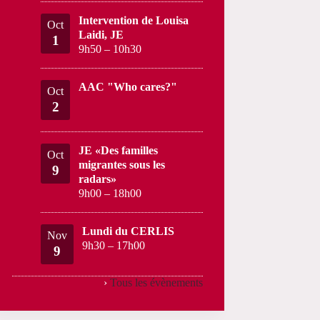
Intervention de Louisa
Oct
Laidi, JE
1
9h50
–
10h30
AAC "Who cares?"
Oct
2
JE «Des familles
Oct
migrantes sous les
9
radars»
9h00
–
18h00
Lundi du CERLIS
Nov
9h30
–
17h00
9
›
Tous les évènements