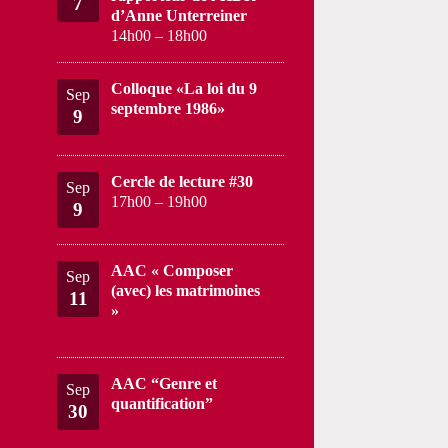
7
d’Anne Unterreiner
14h00
–
18h00
Colloque «La loi du 9
Sep
septembre 1986»
9
Cercle de lecture #30
Sep
17h00
–
19h00
9
AAC « Composer
Sep
(avec) les matrimoines
11
»
AAC “Genre et
Sep
quantification”
30