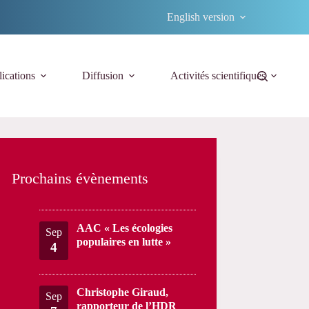
English version
ications
Diffusion
Activités scientifiques
Prochains évènements
AAC « Les écologies
Sep
populaires en lutte »
4
Christophe Giraud,
Sep
rapporteur de l’HDR