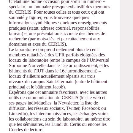
C’était une bonne occasion pour sortir un numéro «
spécial » : un annuaire presque exhaustif des membres
du CERLIS. Pour toutes celles et tous ceux qui ont
souhaité y figurer, vous trouverez quelques
informations synthétiques : quelques renseignements
pratiques (statut, adresse courriel, responsabilités,
bureau) et une présentation succincte des thèmes de
recherche (par mots-clés, et par rattachement aux
domaines et axes du CERLIS).
Le laboratoire comprend nettement plus de cent
membres rattachés à des UFR parfois éloignées des
locaux du laboratoire (entre le campus de l’Université
Sorbonne Nouvelle dans le 12e arrondissement, et les
bâtiments de l’IUT dans le 16e arrondissement) –
locaux d’ailleurs actuellement répartis sur trois
niveaux du campus Saint-Germain (entre le bâtiment
principal et le bâtiment Jacob).
Espérons que cet annuaire favorisera, avec les autres
outils de communication du CERLIS (le site web et
ses pages individuelles, la Newsletter, la liste de
diffusion, les réseaux sociaux, Twitter, Facebook ou
LinkedIn), les interconnaissances, les échanges voire
les collaborations au sein du laboratoire, au même titre
que les séminaires, les Lundi du Cerlis ou encore les
Cercles de lecture.