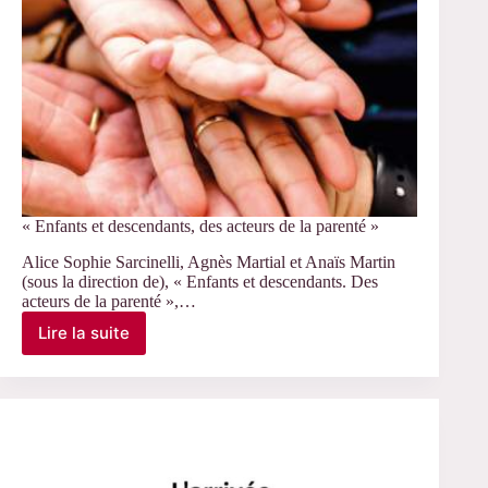
« Enfants et descendants, des acteurs de la parenté »
Alice Sophie Sarcinelli, Agnès Martial et Anaïs Martin
(sous la direction de), « Enfants et descendants. Des
acteurs de la parenté »,…
Lire la suite
« Enfants
et
descendants,
des
acteurs
de
la
parenté »