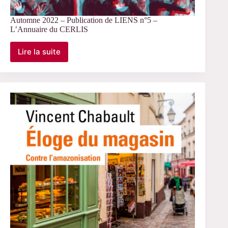
Automne 2022 – Publication de LIENS n°5 –
L’Annuaire du CERLIS
Lire la suite
Automne
2022
–
Publication
de
LIENS
n°5
–
L’Annuaire
du
CERLIS