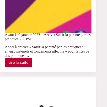
Avant le 9 janvier 2023 – AAA « Saisir la parenté par les
pratiques », RPSF
Appel à articles « Saisir la parenté par les pratiques :
enjeux matériels et fondements affectifs » pour la Revue
des politiques…
Lire la suite
Avant
le
9
janvier
2023
–
AAA
« Saisir
la
parenté