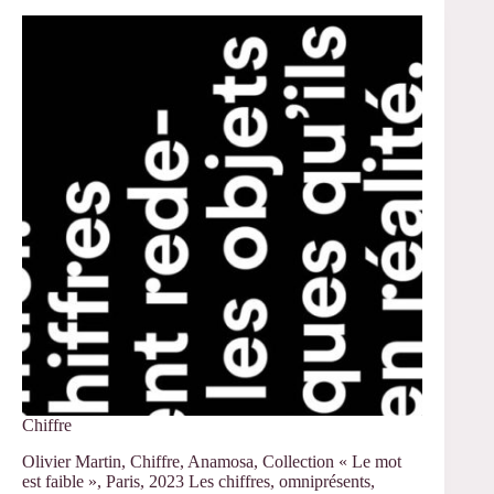
–
Participation
d’Isabelle
Veyrat-
Masson,
Arrêt
sur
Images
Chiffre
Olivier Martin, Chiffre, Anamosa, Collection « Le mot
est faible », Paris, 2023 Les chiffres, omniprésents,