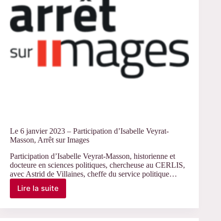
par
les
pratiques »,
RPSF
Le 6 janvier 2023 – Participation d’Isabelle Veyrat-
Masson, Arrêt sur Images
Participation d’Isabelle Veyrat-Masson, historienne et
docteure en sciences politiques, chercheuse au CERLIS,
avec Astrid de Villaines, cheffe du service politique…
Lire la suite
Le
6
janvier
2023