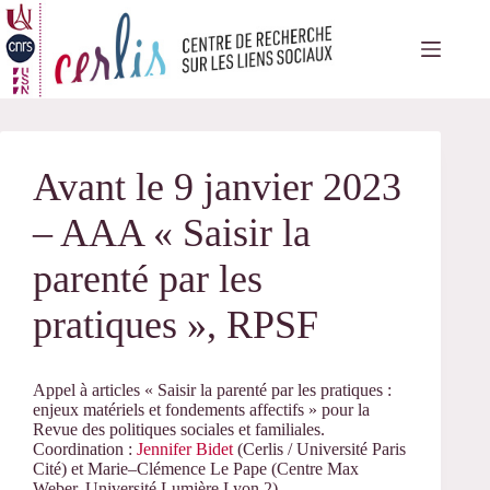
Passer
au
contenu
Avant le 9 janvier 2023
– AAA « Saisir la
parenté par les
pratiques », RPSF
Appel à articles «
Saisir
la
parenté
par les pratiques
:
enjeux matériels
et fondements affectifs » pour la
Revue des politiques sociales et familiales.
C
oordinat
ion
:
Jennifer Bidet
(
C
erlis
/
Université Paris
Cité
)
et
Marie
–
Clémence Le Pape
(
Centre Max
Weber, Université Lumière Lyon 2)