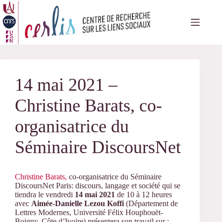
Passer
au
contenu
14 mai 2021 –
Christine Barats, co-
organisatrice du
Séminaire DiscoursNet
Christine Barats,
co-organisatrice du Séminaire
DiscoursNet Paris: discours, langage et société qui se
tiendra le vendredi
14 mai 2021
de 10 à 12 heures
avec
Aimée-Danielle Lezou Koffi
(Département de
Lettres Modernes, Université Félix Houphouët-
Boigny, Côte d’Ivoire) présentera son travail sur :