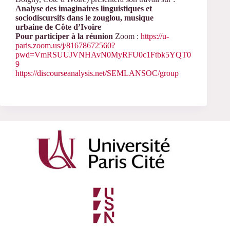
Analyse des imaginaires linguistiques et
sociodiscursifs dans le zouglou, musique
urbaine de Côte d’Ivoire
Pour participer à la réunion
Zoom :
https://u-
paris.zoom.us/j/81678672560?
pwd=VmRSUUJVNHAvN0MyRFU0c1Ftbk5YQT0
9
https://discourseanalysis.net/SEMLANSOC/group