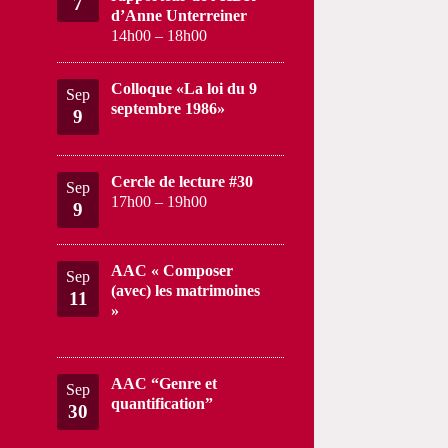
7
d’Anne Unterreiner
14h00
–
18h00
Colloque «La loi du 9
Sep
septembre 1986»
9
Cercle de lecture #30
Sep
17h00
–
19h00
9
AAC « Composer
Sep
(avec) les matrimoines
11
»
AAC “Genre et
Sep
quantification”
30