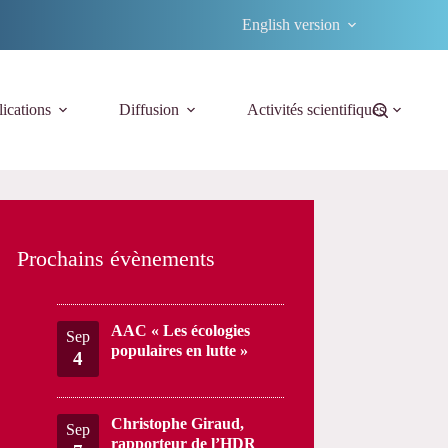
English version
ications
Diffusion
Activités scientifiques
Prochains évènements
AAC « Les écologies
Sep
populaires en lutte »
4
Christophe Giraud,
Sep
rapporteur de l’HDR