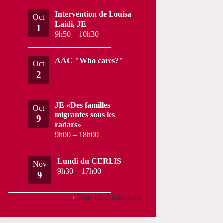
Intervention de Louisa
Oct
Laidi, JE
1
9h50
–
10h30
AAC "Who cares?"
Oct
2
JE «Des familles
Oct
migrantes sous les
9
radars»
9h00
–
18h00
Lundi du CERLIS
Nov
9h30
–
17h00
9
›
Tous les évènements