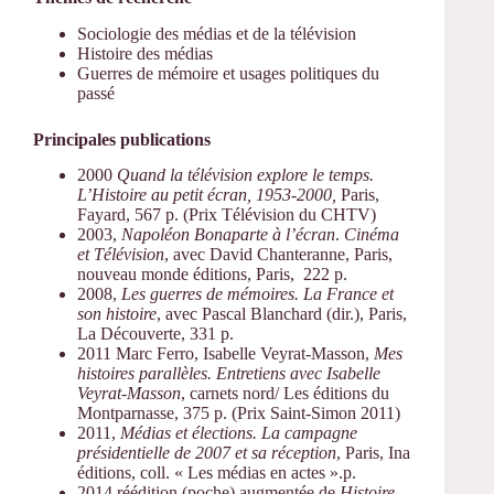
Sociologie des médias et de la télévision
Histoire des médias
Guerres de mémoire et usages politiques du
passé
Principales publications
2000
Quand la télévision explore le temps.
L’Histoire au petit écran, 1953-2000,
Paris,
Fayard, 567 p. (Prix Télévision du CHTV)
2003,
Napoléon Bonaparte à l’écran
.
Cinéma
et Télévision
, avec David Chanteranne, Paris,
nouveau monde éditions, Paris, 222 p.
2008,
Les guerres de mémoires. La France et
son histoire
, avec Pascal Blanchard (dir.), Paris,
La Découverte, 331 p.
2011 Marc Ferro, Isabelle Veyrat-Masson,
Mes
histoires parallèles. Entretiens avec Isabelle
Veyrat-Masson
, carnets nord/ Les éditions du
Montparnasse, 375 p. (Prix Saint-Simon 2011)
2011,
Médias et élections. La campagne
présidentielle de 2007 et sa réception
, Paris, Ina
éditions, coll. « Les médias en actes ».p.
2014 réédition (poche) augmentée de
Histoire