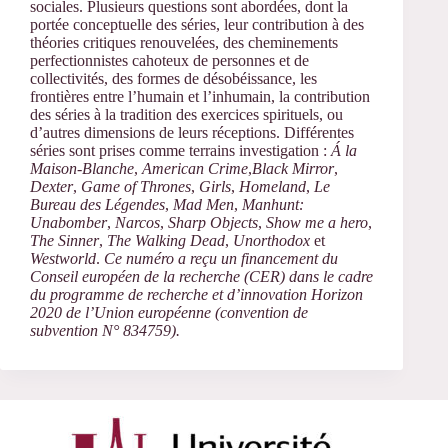
sociales. Plusieurs questions sont abordées, dont la
portée conceptuelle des séries, leur contribution à des
théories critiques renouvelées, des cheminements
perfectionnistes cahoteux de personnes et de
collectivités, des formes de désobéissance, les
frontières entre l’humain et l’inhumain, la contribution
des séries à la tradition des exercices spirituels, ou
d’autres dimensions de leurs réceptions. Différentes
séries sont prises comme terrains investigation :
Á la
Maison-Blanche
,
American Crime
,
Black Mirror
,
Dexter
,
Game of Thrones
,
Girls
,
Homeland
,
Le
Bureau des Légendes
,
Mad Men
,
Manhunt:
Unabomber
,
Narcos
,
Sharp Objects
,
Show me a hero
,
The Sinner
,
The Walking Dead
,
Unorthodox
et
Westworld
.
Ce numéro a reçu un financement du
Conseil européen de la recherche (CER) dans le cadre
du programme de recherche et d’innovation Horizon
2020 de l’Union européenne (convention de
subvention N° 834759).