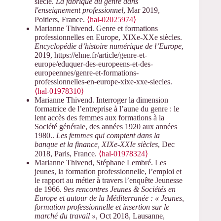
siècle.
La fabrique du genre dans
l'enseignement professionnel
, Mar 2019,
Poitiers, France.
⟨hal-02025974⟩
Marianne Thivend. Genre et formations
professionnelles en Europe, XIXe-XXe siècles.
Encyclopédie d’histoire numérique de l’Europe
,
2019, https://ehne.fr/article/genre-et-
europe/eduquer-des-europeens-et-des-
europeennes/genre-et-formations-
professionnelles-en-europe-xixe-xxe-siecles.
⟨hal-01978310⟩
Marianne Thivend. Interroger la dimension
formatrice de l’entreprise à l’aune du genre : le
lent accès des femmes aux formations à la
Société générale, des années 1920 aux années
1980..
Les femmes qui comptent dans la
banque et la finance, XIXe-XXIe siècles
, Dec
2018, Paris, France.
⟨hal-01978324⟩
Marianne Thivend, Stéphane Lembré. Les
jeunes, la formation professionnelle, l’emploi et
le rapport au métier à travers l’enquête Jeunesse
de 1966.
9es rencontres Jeunes & Sociétés en
Europe et autour de la Méditerranée : « Jeunes,
formation professionnelle et insertion sur le
marché du travail »
, Oct 2018, Lausanne,