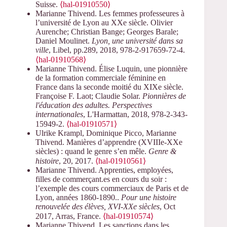
Suisse.
⟨hal-01910550⟩
Marianne Thivend. Les femmes professeures à
l’université de Lyon au XXe siècle. Olivier
Aurenche; Christian Bange; Georges Barale;
Daniel Moulinet.
Lyon, une université dans sa
ville
, Libel, pp.289, 2018, 978-2-917659-72-4.
⟨hal-01910568⟩
Marianne Thivend. Élise Luquin, une pionnière
de la formation commerciale féminine en
France dans la seconde moitié du XIXe siècle.
Françoise F. Laot; Claudie Solar.
Pionnières de
l'éducation des adultes. Perspectives
internationales
, L'Harmattan, 2018, 978-2-343-
15949-2.
⟨hal-01910571⟩
Ulrike Krampl, Dominique Picco, Marianne
Thivend. Manières d’apprendre (XVIIIe-XXe
siècles) : quand le genre s’en mêle.
Genre &
histoire
, 20, 2017.
⟨hal-01910561⟩
Marianne Thivend. Apprenties, employées,
filles de commerçant.es en cours du soir :
l’exemple des cours commerciaux de Paris et de
Lyon, années 1860-1890..
Pour une histoire
renouvelée des élèves, XVI-XXe siècles
, Oct
2017, Arras, France.
⟨hal-01910574⟩
Marianne Thivend. Les sanctions dans les