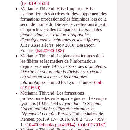
⟨hal-01979538⟩
Marianne Thivend. Elise Luquin et Elisa
Lemonnier : des actrices du développement des
formations professionnelles féminines lors de la
seconde moitié du 19e siècle : réflexions à partir
d'approches locales comparées.
La place des
femmes dans les structures régionales
d'enseignements techniques et scientifiques,
XIXe-XXIe siècles
, Nov 2016, Besançon,
France.
⟨hal-02006188⟩
Marianne Thivend. La place des femmes dans
les filières et les métiers de l’informatique
depuis les année 1970.
Le sexe des ordinateurs.
Décrire et comprendre la division sexuée des
carrières en sciences et technologies
informatiques
, Jun 2016, Lyon, France.
⟨hal-
01979539⟩
Marianne Thivend. Les formations
professionnelles en temps de guerre : l’exemple
lyonnais (1939-1944).
Lyon dans la Seconde
Guerre mondiale : villes et métropoles à
l’épreuve du conflit
, Presses Universitaires de
Rennes, pp.159-174, 2016, 978-2-7555-4359-
1.
⟨10.4000/books.pur.46914⟩
.
⟨hal-01570187⟩
Marianne Thivend. Former de bonnes