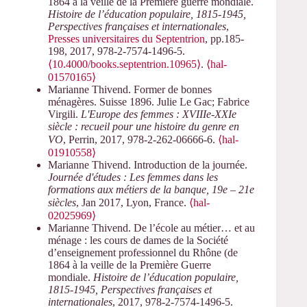
1864 à la veille de la Première guerre mondiale.
Histoire de l’éducation populaire, 1815-1945,
Perspectives françaises et internationales
,
Presses universitaires du Septentrion
, pp.185-
198, 2017, 978-2-7574-1496-5.
⟨10.4000/books.septentrion.10965⟩
.
⟨hal-
01570165⟩
Marianne Thivend. Former de bonnes
ménagères. Suisse 1896. Julie Le Gac; Fabrice
Virgili.
L'Europe des femmes : XVIIIe-XXIe
siècle : recueil pour une histoire du genre en
VO
, Perrin, 2017, 978-2-262-06666-6.
⟨hal-
01910558⟩
Marianne Thivend. Introduction de la journée.
Journée d'études : Les femmes dans les
formations aux métiers de la banque, 19e – 21e
siècles
, Jan 2017, Lyon, France.
⟨hal-
02025969⟩
Marianne Thivend. De l’école au métier… et au
ménage : les cours de dames de la Société
d’enseignement professionnel du Rhône (de
1864 à la veille de la Première Guerre
mondiale.
Histoire de l’éducation populaire,
1815-1945, Perspectives françaises et
internationales
, 2017, 978-2-7574-1496-5.