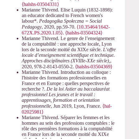
⟨halshs-03504331⟩
Marianne Thivend. Elise Luquin (1832-1898):
an educator dedicated to French women's
labour*.
Pedagogika Społeczna = Social
Pedagogy
, 2020, pp.59-70.
⟨10.35464/1642-
672X.PS.2020.1.05⟩
.
⟨halshs-03504324⟩
Marianne Thivend. Le genre de l’enseignement
de la comptabilité : une approche locale, Lyon
lors de la seconde moitié du XIXe siècle.
L’offre
locale d’enseignement scientifique et technique.
Approches disciplinaires (XVIIIe-XXe siècle),
,
2020, 978-2-8143-0550-2.
⟨halshs-03504369⟩
Marianne Thivend. Introduction au colloque :
l'histoire des formations professionnelles en
France et en Europe : quelles perspectives de
recherche ?.
De la loi Astier au baccalauréat
professionnel Les jeunes et le travail :
apprentissages, formation et orientation
professionnelle
, Jun 2019, Lyon, France.
⟨hal-
02025981⟩
Marianne Thivend. Séparer les femmes et les
hommes au sein des professions comptables : le
rôle des premières formations à la comptabilité
en France lors de la seconde moitié du XIXe