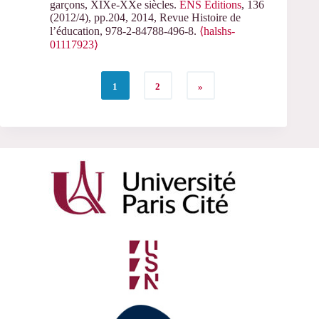
garçons, XIXe-XXe siècles.
ENS Éditions
, 136
(2012/4), pp.204, 2014, Revue Histoire de
l’éducation, 978-2-84788-496-8.
⟨halshs-
01117923⟩
1
2
»