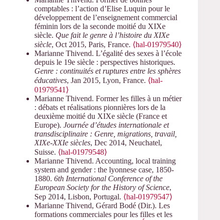
comptables : l’action d’Elise Luquin pour le
développement de l’enseignement commercial
féminin lors de la seconde moitié du XIXe
siècle.
Que fait le genre à l’histoire du XIXe
siècle
, Oct 2015, Paris, France.
⟨hal-01979540⟩
Marianne Thivend. L’égalité des sexes à l’école
depuis le 19e siècle : perspectives historiques.
Genre : continuités et ruptures entre les sphères
éducatives
, Jan 2015, Lyon, France.
⟨hal-
01979541⟩
Marianne Thivend. Former les filles à un métier
: débats et réalisations pionnières lors de la
deuxième moitié du XIXe siècle (France et
Europe).
Journée d’études internationale et
transdisciplinaire : Genre, migrations, travail,
XIXe-XXIe siècles
, Dec 2014, Neuchatel,
Suisse.
⟨hal-01979548⟩
Marianne Thivend. Accounting, local training
system and gender : the lyonnese case, 1850-
1880.
6th International Conference of the
European Society for the History of Science
,
Sep 2014, Lisbon, Portugal.
⟨hal-01979547⟩
Marianne Thivend, Gérard Bodé (Dir.). Les
formations commerciales pour les filles et les