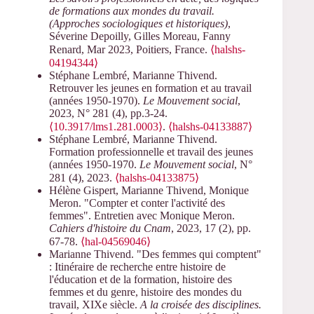
de formations aux mondes du travail.
(Approches sociologiques et historiques)
,
Séverine Depoilly, Gilles Moreau, Fanny
Renard, Mar 2023, Poitiers, France.
⟨halshs-
04194344⟩
Stéphane Lembré, Marianne Thivend.
Retrouver les jeunes en formation et au travail
(années 1950-1970).
Le Mouvement social
,
2023, N° 281 (4), pp.3-24.
⟨10.3917/lms1.281.0003⟩
.
⟨halshs-04133887⟩
Stéphane Lembré, Marianne Thivend.
Formation professionnelle et travail des jeunes
(années 1950-1970.
Le Mouvement social
, N°
281 (4), 2023.
⟨halshs-04133875⟩
Hélène Gispert, Marianne Thivend, Monique
Meron. "Compter et conter l'activité des
femmes". Entretien avec Monique Meron.
Cahiers d'histoire du Cnam
, 2023, 17 (2), pp.
67-78.
⟨hal-04569046⟩
Marianne Thivend. "Des femmes qui comptent"
: Itinéraire de recherche entre histoire de
l'éducation et de la formation, histoire des
femmes et du genre, histoire des mondes du
travail, XIXe siècle.
A la croisée des disciplines.