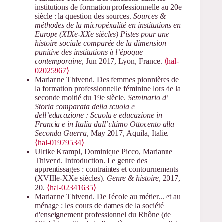
institutions de formation professionnelle au 20e
siècle : la question des sources.
Sources &
méthodes de la micropénalité en institutions en
Europe (XIXe-XXe siècles) Pistes pour une
histoire sociale comparée de la dimension
punitive des institutions à l’époque
contemporaine
, Jun 2017, Lyon, France.
⟨hal-
02025967⟩
Marianne Thivend. Des femmes pionnières de
la formation professionnelle féminine lors de la
seconde moitié du 19e siècle.
Seminario di
Storia comparata della scuola e
dell’educazione : Scuola e educazione in
Francia e in Italia dall’ultimo Ottocento alla
Seconda Guerra
, May 2017, Aquila, Italie.
⟨hal-01979534⟩
Ulrike Krampl, Dominique Picco, Marianne
Thivend. Introduction. Le genre des
apprentissages : contraintes et contournements
(XVIIIe-XXe siècles).
Genre & histoire
, 2017,
20.
⟨hal-02341635⟩
Marianne Thivend. De l'école au métier... et au
ménage : les cours de dames de la société
d'enseignement professionnel du Rhône (de