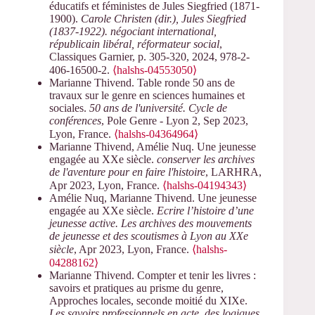
éducatifs et féministes de Jules Siegfried (1871-
1900).
Carole Christen (dir.), Jules Siegfried
(1837-1922). négociant international,
républicain libéral, réformateur social
,
Classiques Garnier, p. 305-320, 2024, 978-2-
406-16500-2.
⟨halshs-04553050⟩
Marianne Thivend. Table ronde 50 ans de
travaux sur le genre en sciences humaines et
sociales.
50 ans de l'université. Cycle de
conférences
, Pole Genre - Lyon 2, Sep 2023,
Lyon, France.
⟨halshs-04364964⟩
Marianne Thivend, Amélie Nuq. Une jeunesse
engagée au XXe siècle.
conserver les archives
de l'aventure pour en faire l'histoire
, LARHRA,
Apr 2023, Lyon, France.
⟨halshs-04194343⟩
Amélie Nuq, Marianne Thivend. Une jeunesse
engagée au XXe siècle.
Ecrire l’histoire d’une
jeunesse active. Les archives des mouvements
de jeunesse et des scoutismes à Lyon au XXe
siècle
, Apr 2023, Lyon, France.
⟨halshs-
04288162⟩
Marianne Thivend. Compter et tenir les livres :
savoirs et pratiques au prisme du genre,
Approches locales, seconde moitié du XIXe.
Les savoirs professionnels en acte, des logiques