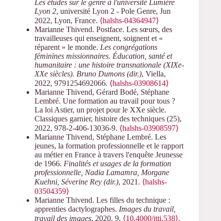
Les études sur le genre à l'université Lumière
Lyon 2
, université Lyon 2 - Pole Genre, Jun
2022, Lyon, France.
⟨halshs-04364947⟩
Marianne Thivend. Postface. Les sœurs, des
travailleuses qui enseignent, soignent et «
réparent » le monde.
Les congrégations
féminines missionnaires. Éducation, santé et
humanitaire : une histoire transnationale (XIXe-
XXe siècles). Bruno Dumons (dir.)
, Viella,
2022, 9791254692066.
⟨halshs-03908614⟩
Marianne Thivend, Gérard Bodé, Stéphane
Lembré. Une formation au travail pour tous ?
La loi Astier, un projet pour le XXe siècle.
Classiques garnier, histoire des techniques (25),
2022, 978-2-406-13036-9.
⟨halshs-03908597⟩
Marianne Thivend, Stéphane Lembré. Les
jeunes, la formation professionnelle et le rapport
au métier en France à travers l'enquête Jeunesse
de 1966.
Finalités et usages de la formation
professionnelle, Nadia Lamamra, Morgane
Kuehni, Séverine Rey (dir.)
, 2021.
⟨halshs-
03504359⟩
Marianne Thivend. Les filles du technique :
apprenties dactylographes.
Images du travail,
travail des images
, 2020, 9,
⟨10.4000/itti.538⟩
.