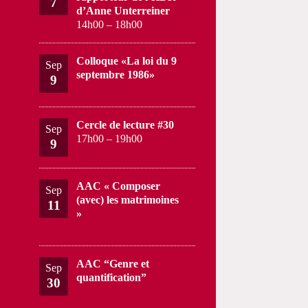
7
d’Anne Unterreiner
14h00
–
18h00
Colloque «La loi du 9
Sep
septembre 1986»
9
Cercle de lecture #30
Sep
17h00
–
19h00
9
AAC « Composer
Sep
(avec) les matrimoines
11
»
AAC “Genre et
Sep
quantification”
30