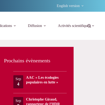
English version
ications
Diffusion
Activités scientifiques
Prochains évènements
AAC « Les écologies
Sep
populaires en lutte »
4
Christophe Giraud,
Sep
rapporteur de l’HDR