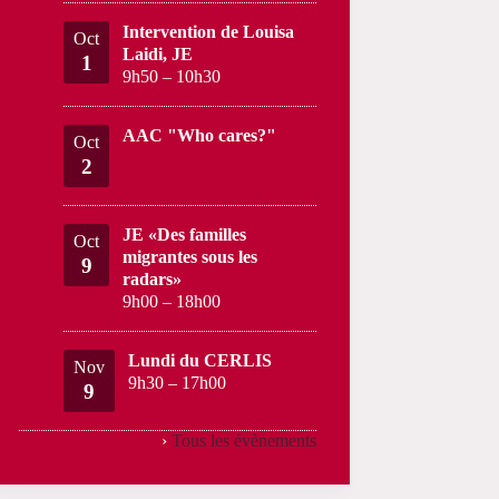
Intervention de Louisa
Oct
Laidi, JE
1
9h50
–
10h30
AAC "Who cares?"
Oct
2
JE «Des familles
Oct
migrantes sous les
9
radars»
9h00
–
18h00
Lundi du CERLIS
Nov
9h30
–
17h00
9
›
Tous les évènements