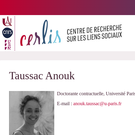
Passer
au
contenu
Taussac Anouk
Doctorante contractuelle, Université Pari
E-mail :
anouk.taussac@u-paris.fr