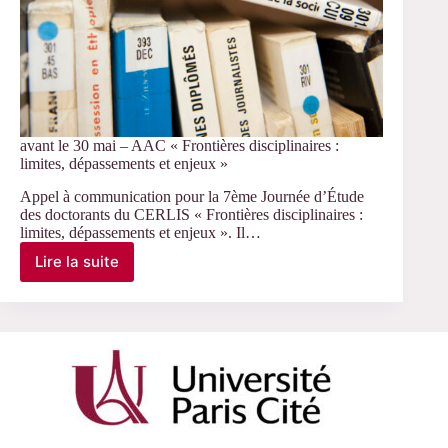
avant le 30 mai – AAC « Frontières disciplinaires :
limites, dépassements et enjeux »
Appel à communication pour la 7ème Journée d’Étude
des doctorants du CERLIS « Frontières disciplinaires :
limites, dépassements et enjeux ». Il…
Lire la suite
avant
le
30
mai
–
AAC
« Frontières
disciplinaires
:
limites,