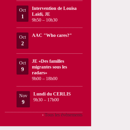
Intervention de Louisa
Oct
Laidi, JE
1
9h50
–
10h30
AAC "Who cares?"
Oct
2
JE «Des familles
Oct
migrantes sous les
9
radars»
9h00
–
18h00
Lundi du CERLIS
Nov
9h30
–
17h00
9
›
Tous les évènements