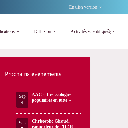
English version
ications
Diffusion
Activités scientifiques
Prochains évènements
AAC « Les écologies
Sep
populaires en lutte »
4
Christophe Giraud,
Sep
rapporteur de l’HDR