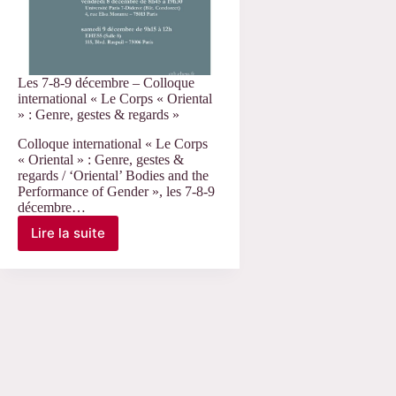
Les 7-8-9 décembre – Colloque
international « Le Corps « Oriental
» : Genre, gestes & regards »
Colloque international « Le Corps
« Oriental » : Genre, gestes &
regards / ‘Oriental’ Bodies and the
Performance of Gender », les 7-8-9
décembre…
Lire la suite
Les
7-
8-
9
décembre
–
Colloque
international
« Le
Corps