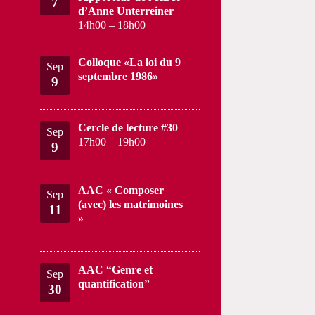
7
d’Anne Unterreiner
14h00
–
18h00
Colloque «La loi du 9
Sep
septembre 1986»
9
Cercle de lecture #30
Sep
17h00
–
19h00
9
AAC « Composer
Sep
(avec) les matrimoines
11
»
AAC “Genre et
Sep
quantification”
30