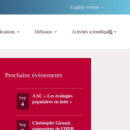
English version
ications
Diffusion
Activités scientifiques
Prochains évènements
AAC « Les écologies
Sep
populaires en lutte »
4
Christophe Giraud,
Sep
rapporteur de l’HDR