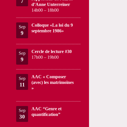
7
d’Anne Unterreiner
14h00
–
18h00
Colloque «La loi du 9
Sep
septembre 1986»
9
Cercle de lecture #30
Sep
17h00
–
19h00
9
AAC « Composer
Sep
(avec) les matrimoines
11
»
AAC “Genre et
Sep
quantification”
30