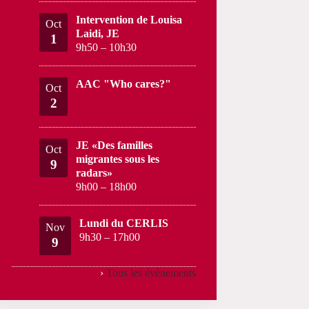
Intervention de Louisa
Oct
Laidi, JE
1
9h50
–
10h30
AAC "Who cares?"
Oct
2
JE «Des familles
Oct
migrantes sous les
9
radars»
9h00
–
18h00
Lundi du CERLIS
Nov
9h30
–
17h00
9
›
Tous les évènements