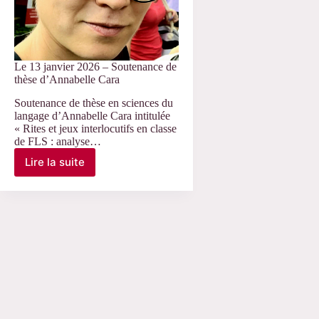
Le 13 janvier 2026 – Soutenance de
thèse d’Annabelle Cara
Soutenance de thèse en sciences du
langage d’Annabelle Cara intitulée
« Rites et jeux interlocutifs en classe
de FLS : analyse…
Lire la suite
Le
13
janvier
2026
–
Soutenance
de
thèse
d’Annabelle
Cara