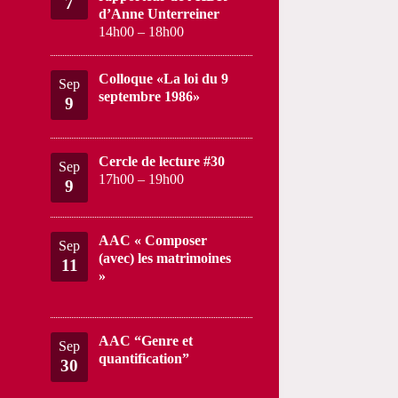
7
d’Anne Unterreiner
14h00
–
18h00
Colloque «La loi du 9
Sep
septembre 1986»
9
Cercle de lecture #30
Sep
17h00
–
19h00
9
AAC « Composer
Sep
(avec) les matrimoines
11
»
AAC “Genre et
Sep
quantification”
30