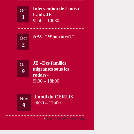
Intervention de Louisa
Oct
Laidi, JE
1
9h50
–
10h30
AAC "Who cares?"
Oct
2
JE «Des familles
Oct
migrantes sous les
9
radars»
9h00
–
18h00
Lundi du CERLIS
Nov
9h30
–
17h00
9
›
Tous les évènements