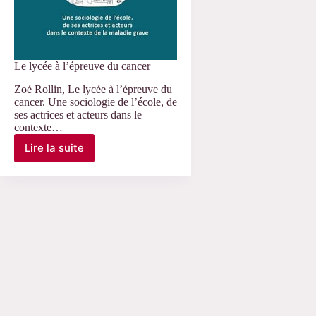
Le lycée à l’épreuve du cancer
Zoé Rollin, Le lycée à l’épreuve du
cancer. Une sociologie de l’école, de
ses actrices et acteurs dans le
contexte…
Lire la suite
Le
lycée
à
l’épreuve
du
cancer