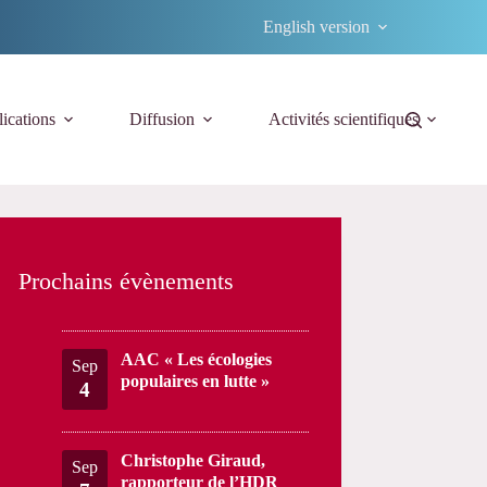
English version
ications
Diffusion
Activités scientifiques
Prochains évènements
AAC « Les écologies
Sep
populaires en lutte »
4
Christophe Giraud,
Sep
rapporteur de l’HDR