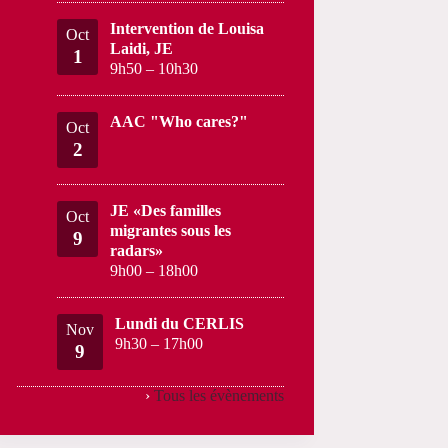
Intervention de Louisa
Oct
Laidi, JE
1
9h50
–
10h30
AAC "Who cares?"
Oct
2
JE «Des familles
Oct
migrantes sous les
9
radars»
9h00
–
18h00
Lundi du CERLIS
Nov
9h30
–
17h00
9
›
Tous les évènements