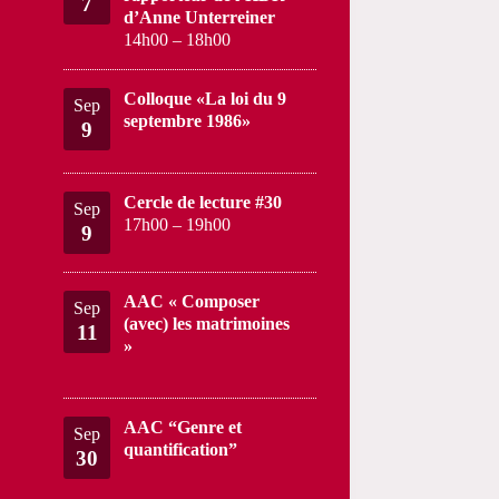
7
d’Anne Unterreiner
14h00
–
18h00
Colloque «La loi du 9
Sep
septembre 1986»
9
Cercle de lecture #30
Sep
17h00
–
19h00
9
AAC « Composer
Sep
(avec) les matrimoines
11
»
AAC “Genre et
Sep
quantification”
30