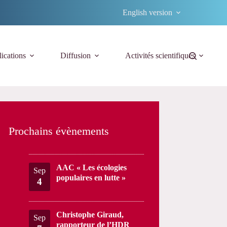
English version
ications
Diffusion
Activités scientifiques
Prochains évènements
AAC « Les écologies
Sep
populaires en lutte »
4
Christophe Giraud,
Sep
rapporteur de l’HDR