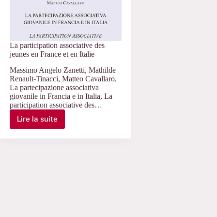
La participation associative des
jeunes en France et en Italie
Massimo Angelo Zanetti, Mathilde
Renault-Tinacci, Matteo Cavallaro,
La partecipazione associativa
giovanile in Francia e in Italia, La
participation associative des…
Lire la suite
La
participation
associative
des
jeunes
en
France
et
en
Italie