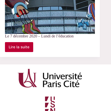
Le 7 décembre 2020 – Lundi de l’éducation
Lire la suite
Le
7
décembre
2020
–
Lundi
de
l’éducation