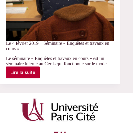
Le 4 février 2019 – Séminaire « Enquêtes et travaux en
cours »
Le séminaire « Enquêtes et travaux en cours » est un
séminaire interne au Cerlis qui fonctionne sur le mode…
Lire la suite
Le
4
février
2019
–
Séminaire
«
Enquêtes
et
travaux
en