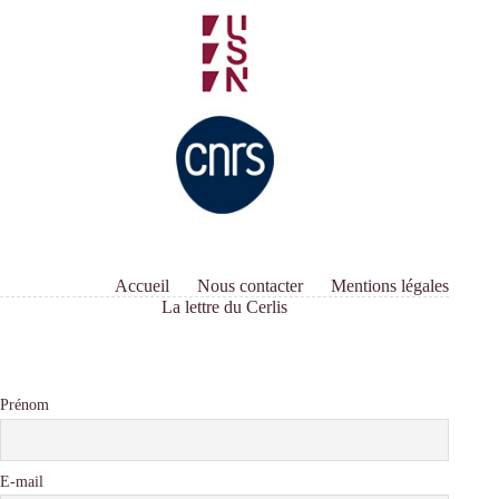
les
études
de
genre
en
économie
politique »
Accueil
Nous contacter
Mentions légales
La lettre du Cerlis
Prénom
E-mail