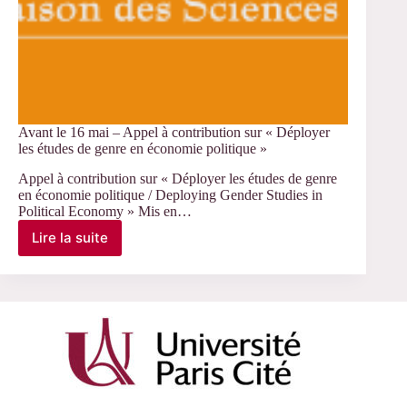
Avant le 16 mai – Appel à contribution sur « Déployer
les études de genre en économie politique »
Appel à contribution sur « Déployer les études de genre
en économie politique / Deploying Gender Studies in
Political Economy » Mis en…
Lire la suite
Avant
le
16
mai
–
Appel
à
contribution
sur
« Déployer