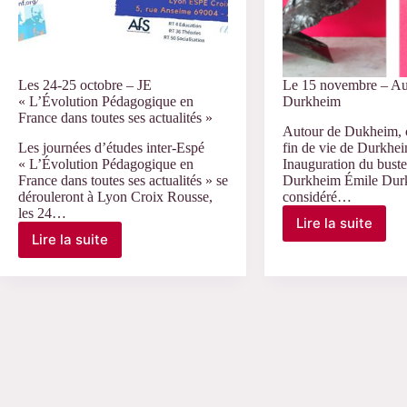
Les 24-25 octobre – JE
Le 15 novembre – Au
« L’Évolution Pédagogique en
Durkheim
France dans toutes ses actualités »
Autour de Dukheim, 
Les journées d’études inter-Espé
fin de vie de Durkhe
« L’Évolution Pédagogique en
Inauguration du bust
France dans toutes ses actualités » se
Durkheim Émile Durk
dérouleront à Lyon Croix Rousse,
considéré…
les 24…
Lire la suite
Le
Lire la suite
Les
15
24-
novembre
25
–
octobre
Autour
–
de
JE
Durkheim
« L’Évolution
Pédagogique
en
France