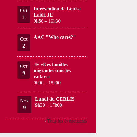
Intervention de Louisa
Oct
Laidi, JE
1
9h50
–
10h30
AAC "Who cares?"
Oct
2
JE «Des familles
Oct
migrantes sous les
9
radars»
9h00
–
18h00
Lundi du CERLIS
Nov
9h30
–
17h00
9
›
Tous les évènements