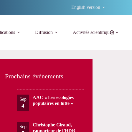
English version
ications
Diffusion
Activités scientifiques
Prochains évènements
AAC « Les écologies
Sep
populaires en lutte »
4
Christophe Giraud,
Sep
rapporteur de l’HDR