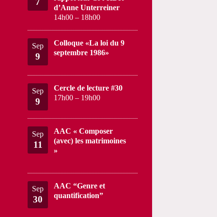
7
d’Anne Unterreiner
14h00
–
18h00
Colloque «La loi du 9
Sep
septembre 1986»
9
Cercle de lecture #30
Sep
17h00
–
19h00
9
AAC « Composer
Sep
(avec) les matrimoines
11
»
AAC “Genre et
Sep
quantification”
30