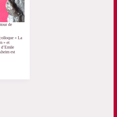
tour de
colloque « La
im » et
e d’Emile
heim est