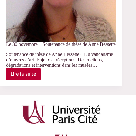
Le 30 novembre – Soutenance de thèse de Anne Bessette
Soutenance de thèse de Anne Bessette « Du vandalisme
d’œuvres d’art. Enjeux et réceptions. Destructions,
dégradations et interventions dans les musées…
Lire la suite
Le
30
novembre
–
Soutenance
de
thèse
de
Anne
Bessette