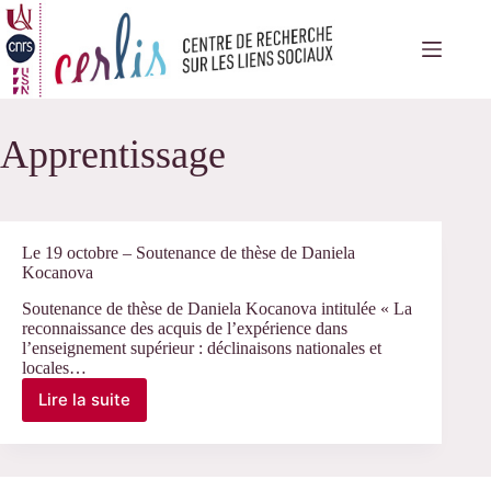
Passer
au
contenu
Apprentissage
Le 19 octobre – Soutenance de thèse de Daniela
Kocanova
Soutenance de thèse de Daniela Kocanova intitulée « La
reconnaissance des acquis de l’expérience dans
l’enseignement supérieur : déclinaisons nationales et
locales…
Lire la suite
Le
19
octobre
–