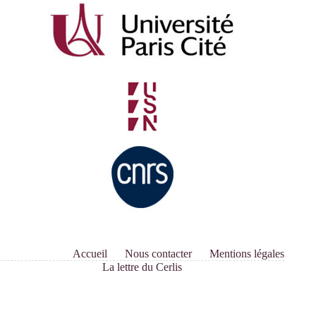
Soutenance
de
thèse
de
Daniela
Kocanova
Accueil
Nous contacter
Mentions légales
La lettre du Cerlis