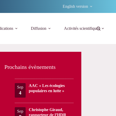
English version
ications
Diffusion
Activités scientifiques
Prochains évènements
AAC « Les écologies
Sep
populaires en lutte »
4
Christophe Giraud,
Sep
rapporteur de l’HDR