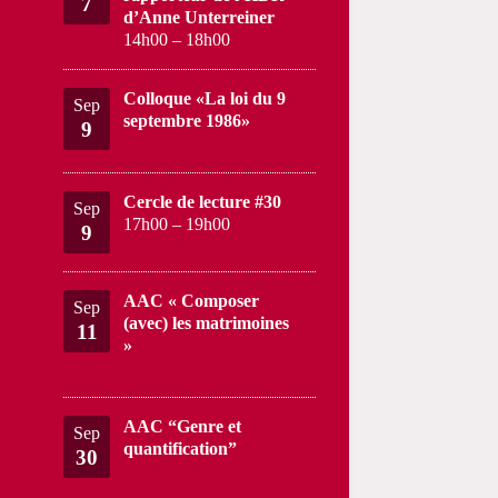
7
d’Anne Unterreiner
14h00
–
18h00
Colloque «La loi du 9
Sep
septembre 1986»
9
Cercle de lecture #30
Sep
17h00
–
19h00
9
AAC « Composer
Sep
(avec) les matrimoines
11
»
AAC “Genre et
Sep
quantification”
30