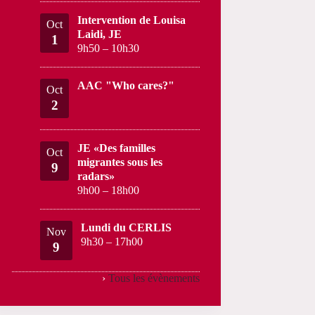
Intervention de Louisa
Oct
Laidi, JE
1
9h50
–
10h30
AAC "Who cares?"
Oct
2
JE «Des familles
Oct
migrantes sous les
9
radars»
9h00
–
18h00
Lundi du CERLIS
Nov
9h30
–
17h00
9
›
Tous les évènements