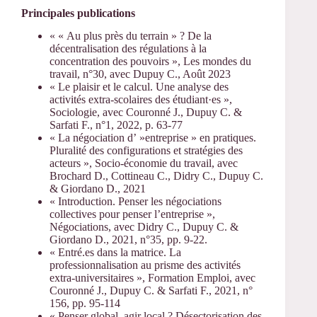
Principales publications
« « Au plus près du terrain » ? De la
décentralisation des régulations à la
concentration des pouvoirs », Les mondes du
travail, n°30, avec Dupuy C., Août 2023
« Le plaisir et le calcul. Une analyse des
activités extra-scolaires des étudiant·es »,
Sociologie, avec Couronné J., Dupuy C. &
Sarfati F., n°1, 2022, p. 63-77
« La négociation d’ »entreprise » en pratiques.
Pluralité des configurations et stratégies des
acteurs », Socio-économie du travail, avec
Brochard D., Cottineau C., Didry C., Dupuy C.
& Giordano D., 2021
« Introduction. Penser les négociations
collectives pour penser l’entreprise »,
Négociations, avec Didry C., Dupuy C. &
Giordano D., 2021, n°35, pp. 9-22.
« Entré.es dans la matrice. La
professionnalisation au prisme des activités
extra-universitaires », Formation Emploi, avec
Couronné J., Dupuy C. & Sarfati F., 2021, n°
156, pp. 95-114
« Penser global, agir local ? Désectorisation des