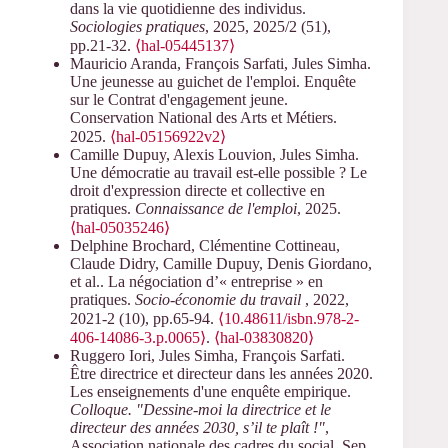
dans la vie quotidienne des individus.
Sociologies pratiques
, 2025, 2025/2 (51),
pp.21-32.
⟨hal-05445137⟩
Mauricio Aranda, François Sarfati, Jules Simha.
Une jeunesse au guichet de l'emploi. Enquête
sur le Contrat d'engagement jeune.
Conservation National des Arts et Métiers.
2025.
⟨hal-05156922v2⟩
Camille Dupuy, Alexis Louvion, Jules Simha.
Une démocratie au travail est-elle possible ? Le
droit d'expression directe et collective en
pratiques.
Connaissance de l'emploi
, 2025.
⟨hal-05035246⟩
Delphine Brochard, Clémentine Cottineau,
Claude Didry, Camille Dupuy, Denis Giordano,
et al.. La négociation d’« entreprise » en
pratiques.
Socio-économie du travail
, 2022,
2021-2 (10), pp.65-94.
⟨10.48611/isbn.978-2-
406-14086-3.p.0065⟩
.
⟨hal-03830820⟩
Ruggero Iori, Jules Simha, François Sarfati.
Être directrice et directeur dans les années 2020.
Les enseignements d'une enquête empirique.
Colloque. "Dessine-moi la directrice et le
directeur des années 2030, s’il te plaît !"
,
Association nationale des cadres du social, Sep