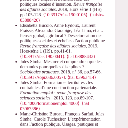
politiques locales d’insertion.
Revue française
des affaires sociales
, 2019, Hors-série 1 (HS),
pp.105-128.
⟨10.3917/rfas.190.0105⟩
.
⟨halshs-
03888426⟩
Elisabetta Bucolo, Anne Eydoux, Laurent
Fraisse, Alexandra Garabige, Léa Lima, et al..
Penser global, agir local ? Désectorisation des
politiques sociales et échelles d’action publique.
Revue française des affaires sociales
, 2019,
Hors-série 1 (HS), pp.41-61.
⟨10.3917/rfas.190.0041⟩
.
⟨hal-03888432⟩
Jules Simha. Mesurer et comprendre : quelles
demandes pour quelles disciplines ?.
Sociologies pratiques
, 2018, n° 36, pp.57-66.
⟨10.3917/sopr.036.0057⟩
.
⟨hal-03963414⟩
Jules Simha. Formation et territoires : les
contraintes d’une construction partenariale.
Formation emploi : revue française des
sciences sociales
, 2013, 123, pp.89-107.
⟨10.4000/formationemploi.4060⟩
.
⟨hal-
03963386⟩
Marie-Christine Bureau, François Sarfati, Jules
Simha, Carole Tuchszirer. L’expérimentation
dans l’action publique. Usages, pratiques et