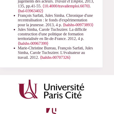
jugements des acteurs.
Travail et Emploi
, 2013,
135, pp.41-55.
⟨10.4000/travailemploi.6070⟩
.
⟨hal-03963402⟩
François Sarfati, Jules Simha. Chronique d'une
recentralisation : le fonds d'expérimentation
pour la jeunesse. 2013, 4 p.
⟨halshs-00973893⟩
Jules Simha, Carole Tuchszirer. La difficile
construction d'une politique de formation
territorialisée en Ile-de-France. 2012, 4 p.
⟨halshs-00967399⟩
Marie-Christine Bureau, François Sarfati, Jules
Simha, Carole Tuchszirer. L'évaluateur au
travail. 2012.
⟨halshs-00707326⟩