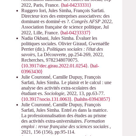
2022, Paris, France.
⟨hal-04233331⟩
Ruggero Iori, Jules Simha, François Sarfati.
Directeur·ices des entreprises associatives: des
dominant·es dominé·es ?.
Congrès AFSP 2022
,
Association française de science politique, Jul
2022, Lille, France.
⟨hal-04233337⟩
Nadia Okbani, Jules Simha. Évaluer les
politiques sociales. Olivier Giraud, Gwenaëlle
Perrier (dir.).
Politiques sociales : l'état des
savoirs
, La Découverte, pp.254-269, 2022,
Recherches, 9782348070075.
⟨10.3917/dec.girau.2022.01.0254⟩
.
⟨hal-
03963430⟩
Julie Couronné, Camille Dupuy, François
Sarfati, Jules Simha. Le plaisir et le calcul : une
analyse des activités extra-scolaires des
étudiant·es.
Sociologie
, 2022, 13, pp.63-77.
⟨10.3917/socio.131.0063⟩
.
⟨halshs-03943857⟩
Julie Couronné, Camille Dupuy, François
Sarfati, Jules Simha. Entré.es dans la matrice.
La professionnalisation des études au prisme
des activités extra-universitaires.
Formation
emploi : revue française des sciences sociales
,
2021, 156 (156), pp.95-114.