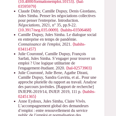
⟨10.4000/formationemploi.10153⟩
.
⟨hal-
03595979⟩
Claude Didry, Camille Dupuy, Denis Giordano,
Jules Simha. Penser les négociations collectives
pour penser l'entreprise. Introduction.
Négociations
, 2021, n° 35, pp.9-22.
⟨10.3917/neg.035.0009⟩
.
⟨halshs-03506468⟩
Camille Dupuy, Jules Simha. Le dialogue social
en entreprise en temps de pandémie.
Connaissance de l'emploi
, 2021.
⟨halshs-
03411457⟩
Julie Couronné, Camille Dupuy, François
Sarfati, Jules Simha. S’engager pour trouver un
emploi ? Une logique utilitariste de
l'engagement étudiant. 2020.
⟨hal-02573903⟩
Julie Couronné, Julie Bene, Agathe Dirani,
Camille Dupuy, Sandra Gaviria, et al.. Pour une
approche plurielle du rapport au travail. Analyse
des parcours juvéniles. [Rapport de recherche]
INJEPR-2019/14, INJEP. 2019, 111 p.
⟨halshs-
02451365⟩
Anne Eydoux, Jules Simha, Claire Vivès.
L’accompagnement global des demandeurs
d’emploi : entre renouvellement du service
public de l’emploi et normalisation des