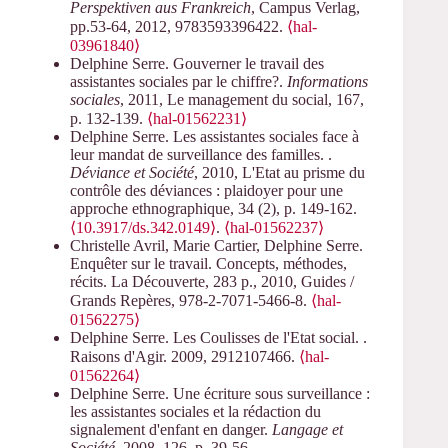
Perspektiven aus Frankreich
, Campus Verlag,
pp.53-64, 2012, 9783593396422.
⟨hal-
03961840⟩
Delphine Serre. Gouverner le travail des
assistantes sociales par le chiffre?.
Informations
sociales
, 2011, Le management du social, 167,
p. 132-139.
⟨hal-01562231⟩
Delphine Serre. Les assistantes sociales face à
leur mandat de surveillance des familles. .
Déviance et Société
, 2010, L'Etat au prisme du
contrôle des déviances : plaidoyer pour une
approche ethnographique, 34 (2), p. 149-162.
⟨10.3917/ds.342.0149⟩
.
⟨hal-01562237⟩
Christelle Avril, Marie Cartier, Delphine Serre.
Enquêter sur le travail. Concepts, méthodes,
récits. La Découverte, 283 p., 2010, Guides /
Grands Repères, 978-2-7071-5466-8.
⟨hal-
01562275⟩
Delphine Serre. Les Coulisses de l'Etat social. .
Raisons d'Agir. 2009, 2912107466.
⟨hal-
01562264⟩
Delphine Serre. Une écriture sous surveillance :
les assistantes sociales et la rédaction du
signalement d'enfant en danger.
Langage et
Société
, 2008, 126, p. 39-56.