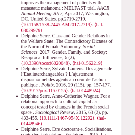
improves the management of patients with
metastatic melanoma : MELFAST trial.
AACR
Annual Meeting 2017
, Apr 2017, Washington,
DC, United States. pp.2719-2719,
⟨10.1158/1538-7445.AM2017-2719⟩
.
⟨hal-
03029979⟩
Delphine Serre. Class and Gender Relations in
the Welfare State: The Contradictory Dictates of
the Norm of Female Autonomy.
Social
Sciences
, 2017, Gender, Family, and Society:
Reciprocal Influences, 6 (2),
⟨10.3390/socsci6020048⟩
.
⟨hal-01562219⟩
Delphine Serre, Sylvain Laurens. Des agents de
l’Etat interchangeables ? L’ajustement
dispositionnel des agents au cœur de l’action
publique .
Politix
, 2016, 29 (115), pp. 157-177.
⟨10.3917/pox.115.0155⟩
.
⟨hal-01448924⟩
Delphine Serre, Anne-Catherine Wagner. For a
relational approach to cultural capital : a
concept tested by changes in the French social
space .
Sociological Review
, 2015, 63 (2), pp.
433-455.
⟨10.1111/1467-954X.12292⟩
.
⟨hal-
01448946⟩
Delphine Serre. Etre doctorant-e. Socialisations,
contextes, trajectoires .
Sociologos
, 2015, La