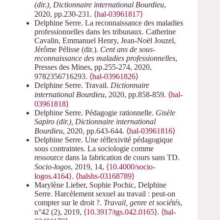
(dir.), Dictionnaire international Bourdieu
,
2020, pp.230-231.
⟨hal-03961817⟩
Delphine Serre. La reconnaissance des maladies
professionnelles dans les tribunaux. Catherine
Cavalin, Emmanuel Henry, Jean-Noël Jouzel,
Jérôme Pélisse (dir.).
Cent ans de sous-
reconnaissance des maladies professionnelles
,
Presses des Mines, pp.255-274, 2020,
9782356716293.
⟨hal-03961826⟩
Delphine Serre. Travail.
Dictionnaire
international Bourdieu
, 2020, pp.858-859.
⟨hal-
03961818⟩
Delphine Serre. Pédagogie rationnelle.
Gisèle
Sapiro (dir.), Dictionnaire international
Bourdieu
, 2020, pp.643-644.
⟨hal-03961816⟩
Delphine Serre. Une réflexivité pédagogique
sous contraintes. La sociologie comme
ressource dans la fabrication de cours sans TD.
Socio-logos
, 2019, 14,
⟨10.4000/socio-
logos.4164⟩
.
⟨halshs-03168789⟩
Marylène Lieber, Sophie Pochic, Delphine
Serre. Harcèlement sexuel au travail : peut-on
compter sur le droit ?.
Travail, genre et sociétés
,
n°42 (2), 2019,
⟨10.3917/tgs.042.0165⟩
.
⟨hal-