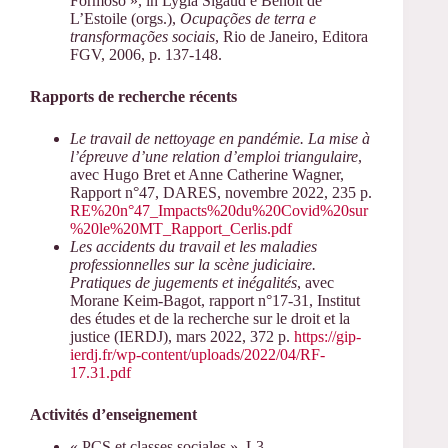
Formoso », in Lygia Sigaud e Benoît de
L’Estoile (orgs.),
Ocupações de terra e
transformações sociais
, Rio de Janeiro, Editora
FGV, 2006, p. 137-148.
Rapports de recherche récents
Le travail de nettoyage en pandémie. La mise à
l’épreuve d’une relation d’emploi triangulaire
,
avec Hugo Bret et Anne Catherine Wagner,
Rapport n°47, DARES, novembre 2022, 235 p.
RE%20n°47_Impacts%20du%20Covid%20sur
%20le%20MT_Rapport_Cerlis.pdf
Les accidents du travail et les maladies
professionnelles sur la scène judiciaire.
Pratiques de jugements et inégalités
, avec
Morane Keim-Bagot, rapport n°17-31, Institut
des études et de la recherche sur le droit et la
justice (IERDJ), mars 2022, 372 p.
https://gip-
ierdj.fr/wp-content/uploads/2022/04/RF-
17.31.pdf
Activités d’enseignement
« PCS et classes sociales », L3