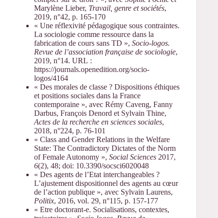
Marylène Lieber,
Travail, genre et sociétés
,
2019, n°42, p. 165-170
« Une réflexivité pédagogique sous contraintes.
La sociologie comme ressource dans la
fabrication de cours sans TD »,
Socio-logos.
Revue de l’association française de sociologie
,
2019, n°14. URL :
https://journals.openedition.org/socio-
logos/4164
« Des morales de classe ? Dispositions éthiques
et positions sociales dans la France
contemporaine », avec Rémy Caveng, Fanny
Darbus, François Denord et Sylvain Thine,
Actes de la recherche en sciences sociales
,
2018, n°224, p. 76-101
« Class and Gender Relations in the Welfare
State: The Contradictory Dictates of the Norm
of Female Autonomy »,
Social Sciences
2017,
6
(2), 48; doi: 10.3390/socsci6020048
« Des agents de l’Etat interchangeables ?
L’ajustement dispositionnel des agents au cœur
de l’action publique », avec Sylvain Laurens,
Politix
, 2016, vol. 29, n°115, p. 157-177
« Etre doctorant-e. Socialisations, contextes,