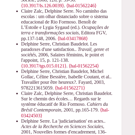
⟨10.3917/ls.126.0039⟩
.
⟨hal-01562246⟩
Claire Zalc, Delphine Serre. No caminho das
escolas : um olhar distanciado sobre o sistema
educacional de Rio Formoso. Benoît de
L’Estoile e Lygia Sygaud (ed.).
Ocupações de
terra e transformações sociais
, Editora FGV,
pp.137-148, 2006.
⟨hal-03417868⟩
Delphine Serre, Christian Baudelot. Les
paradoxes d'une satisfaction..
Travail, genre et
sociétés
, 2006, Salaires féminins, le point et
l'appoint, 15, p. 121-138.
⟨10.3917/tgs.015.0121⟩
.
⟨hal-01562254⟩
Delphine Serre, Christian Baudelot, Michel
Gollac, Céline Bessière, Isabelle Coutant, et al..
Travailler pour être heureux?. Fayard, 2003,
9782213615059.
⟨hal-01562271⟩
Claire Zalc, Delphine Serre, Christian Baudelot.
Sur le chemin des écoles… Regards sur le
système éducatif de Rio Formoso.
Cahiers du
Brésil Contemporain
, 2001, pp.165-179.
⟨hal-
03424503⟩
Delphine Serre. La 'judiciarisation' en actes..
Actes de la Recherche en Sciences Sociales
,
2001, Nouvelles formes d'encadrement, 136-