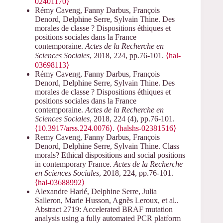
02401170⟩
Rémy Caveng, Fanny Darbus, François
Denord, Delphine Serre, Sylvain Thine. Des
morales de classe ? Dispositions éthiques et
positions sociales dans la France
contemporaine.
Actes de la Recherche en
Sciences Sociales
, 2018, 224, pp.76-101.
⟨hal-
03698113⟩
Rémy Caveng, Fanny Darbus, François
Denord, Delphine Serre, Sylvain Thine. Des
morales de classe ? Dispositions éthiques et
positions sociales dans la France
contemporaine.
Actes de la Recherche en
Sciences Sociales
, 2018, 224 (4), pp.76-101.
⟨10.3917/arss.224.0076⟩
.
⟨halshs-02381516⟩
Remy Caveng, Fanny Darbus, François
Denord, Delphine Serre, Sylvain Thine. Class
morals? Ethical dispositions and social positions
in contemporary France.
Actes de la Recherche
en Sciences Sociales
, 2018, 224, pp.76-101.
⟨hal-03688992⟩
Alexandre Harlé, Delphine Serre, Julia
Salleron, Marie Husson, Agnès Leroux, et al..
Abstract 2719: Accelerated BRAF mutation
analysis using a fully automated PCR platform