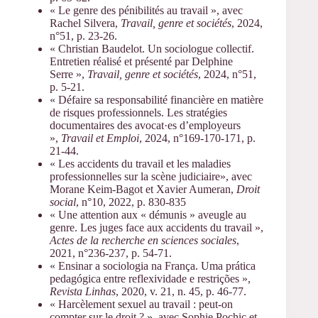
« Le genre des pénibilités au travail », avec
Rachel Silvera,
Travail, genre et sociétés
, 2024,
n°51, p. 23-26.
« Christian Baudelot. Un sociologue collectif.
Entretien réalisé et présenté par Delphine
Serre »,
Travail, genre et sociétés
, 2024, n°51,
p. 5-21.
« Défaire sa responsabilité financière en matière
de risques professionnels. Les stratégies
documentaires des avocat·es d’employeurs
»,
Travail et Emploi
, 2024, n°169-170-171, p.
21-44.
« Les accidents du travail et les maladies
professionnelles sur la scène judiciaire», avec
Morane Keim-Bagot et Xavier Aumeran,
Droit
social
, n°10, 2022, p. 830-835
« Une attention aux « démunis » aveugle au
genre. Les juges face aux accidents du travail »,
Actes de la recherche en sciences sociales
,
2021, n°236-237, p. 54-71.
« Ensinar a sociologia na França. Uma prática
pedagógica entre reflexividade e restrições »,
Revista Linhas
, 2020, v. 21, n. 45, p. 46-77.
« Harcèlement sexuel au travail : peut-on
compter sur le droit ? », avec Sophie Pochic et