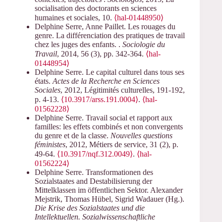
socialisation des doctorants en sciences
humaines et sociales, 10.
⟨hal-01448950⟩
Delphine Serre, Anne Paillet. Les rouages du
genre. La différenciation des pratiques de travail
chez les juges des enfants. .
Sociologie du
Travail
, 2014, 56 (3), pp. 342-364.
⟨hal-
01448954⟩
Delphine Serre. Le capital culturel dans tous ses
états.
Actes de la Recherche en Sciences
Sociales
, 2012, Légitimités culturelles, 191-192,
p. 4-13.
⟨10.3917/arss.191.0004⟩
.
⟨hal-
01562228⟩
Delphine Serre. Travail social et rapport aux
familles: les effets combinés et non convergents
du genre et de la classe.
Nouvelles questions
féministes
, 2012, Métiers de service, 31 (2), p.
49-64.
⟨10.3917/nqf.312.0049⟩
.
⟨hal-
01562224⟩
Delphine Serre. Transformationen des
Sozialstaates and Destabilisierung der
Mittelklassen im öffentlichen Sektor. Alexander
Mejstrik, Thomas Hübel, Sigrid Wadauer (Hg.).
Die Krise des Sozialstaates und die
Intellektuellen. Sozialwissenschaftliche