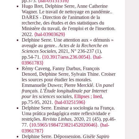
pp.373.
⟨hal-05151516⟩
Hugo Bret, Delphine Serre, Anne Catherine
Wagner. Le travail de nettoyage en pandémie..
DARES - Direction de l'animation de la
recherche, des études et des statistiques du
Ministère du travail, de l'emploi et de l'insertion.
2022.
⟨hal-03903629⟩
Delphine Serre. Une attention aux « démunis »
aveugle au genre..
Actes de la Recherche en
Sciences Sociales
, 2021, N° 236-237 (1),
pp.54-71.
⟨10.3917/arss.236.0054⟩
.
⟨hal-
03961783⟩
Rémy Caveng, Fanny Darbus, François
Denord, Delphine Serre, Sylvain Thine. Croiser
les sources pour étudier les morales.
Emmanuelle Duwez; Pierre Mercklé.
Un panel
français. L’Étude longitudinale par Internet
pour les sciences sociales
,
Ellipses ; Ined
,
pp.75-95, 2021.
⟨hal-03251596⟩
Delphine Serre. Ensinar a sociologia na França.
Uma prática pedagógica entre reflexividade e
restrições.
Revista Linhas
, 2020, 21 (45), pp.46-
77.
⟨10.5965/1984723821452020046⟩
.
⟨hal-
03961787⟩
Delphine Serre. Dépossession.
Gisèle Sapiro