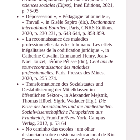
sciences sociales (Elipss)
, Ined Editions, 2021,
p. 75-95
« Dépossession », « Pédagogie rationnelle »,
« Travail », in Gisèle Sapiro (dir.),
Dictionnaire
international Bourdieu
, Paris, CNRS Editions,
2020, p. 230-231, p. 643-644, p. 858-859.
« La reconnaissance des maladies
professionnelles dans les tribunaux. Les effets
inégalitaires de la codification juridique », in
Catherine Cavalin, Emmanuel Henry, Jean-
Noël Jouzel, Jérôme Pélisse (dir.),
Cent ans de
sous-reconnaissance des maladies
professionnelles
, Paris, Presses des Mines,
2020, p. 255-274.
« Transformationen des Sozialstaates und
Destabilisierung der Mittelklassen im
öffentlichen Sektor», in Alexander Mejstrik,
Thomas Hübel, Sigrid Wadauer (Hg.),
Die
Krise des Sozialstaates und die Intellektuellen.
Sozialwissenschaftliche Perspektiven aus
Frankreich
, Frankfurt/New York, Campus
Verlag, 2012, p. 53-64
« No caminho das escolas : um olhar
distanciado sobre o sistema educacional de Rio