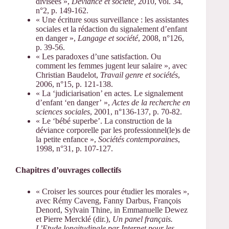
divisées »,
Déviance et société,
2010, vol. 34,
n°2, p. 149-162.
« Une écriture sous surveillance : les assistantes
sociales et la rédaction du signalement d’enfant
en danger »,
Langage et société
, 2008, n°126,
p. 39-56.
« Les paradoxes d’une satisfaction. Ou
comment les femmes jugent leur salaire », avec
Christian Baudelot,
Travail genre et sociétés
,
2006, n°15, p. 121-138.
« La ‘judiciarisation’ en actes. Le signalement
d’enfant ‘en danger’ »,
Actes de la recherche en
sciences sociales
, 2001, n°136-137, p. 70-82.
« Le ‘bébé superbe’. La construction de la
déviance corporelle par les professionnel(le)s de
la petite enfance »,
Sociétés contemporaines
,
1998, n°31, p. 107-127.
Chapitres d’ouvrages collectifs
« Croiser les sources pour étudier les morales »,
avec Rémy Caveng, Fanny Darbus, François
Denord, Sylvain Thine, in Emmanuelle Dewez
et Pierre Mercklé (dir.),
Un panel français.
L’Etude longitudinale par Internet pour les