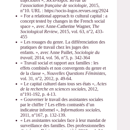
trajectoires »,
Socio-logos. Revue de
l’association française de sociologie
, 2015,
n°10. URL : https://socio-logos.revues.org/2924
« For a relational approach to cultural capital : a
concept tested by changes in the French social
space », avec Anne-Catherine Wagner,
The
Sociological Review
, 2015, vol. 63, n°2, 433-
455
« Les rouages du genre. La différenciation des
pratiques de travail chez les juges des
enfants. », avec Anne Paillet,
Sociologie du
travail
, 2014, vol. 56, n°3, p. 342-364
« Travail social et rapport aux familles : les
effets combinés et non convergents du genre et
de la classe »,
Nouvelles Questions Féministes
,
vol. 31, n°2, 2012, p. 49-64.
« Le capital culturel dans tous ses états »,
Actes
de la recherche en sciences sociales
, 2012,
n°191-192, p. 4-13.
« Gouverner le travail des assistantes sociales
par le chiffre ? Les effets contrastés d’un
indicateur informel »,
Informations sociales
,
2011, n°167, p. 132-139.
« Les assistantes sociales face à leur mandat de
surveillance des familles. Des professionnelles