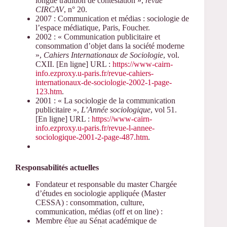
longue tradition de contestation »,
revue
CIRCAV
, n° 20.
2007 : Communication et médias : sociologie de
l’espace médiatique, Paris, Foucher.
2002 : « Communication publicitaire et
consommation d’objet dans la société moderne
»,
Cahiers Internationaux de Sociologie
, vol.
CXII. [En ligne] URL :
https://www-cairn-
info.ezproxy.u-paris.fr/revue-cahiers-
internationaux-de-sociologie-2002-1-page-
123.htm
.
2001 : « La sociologie de la communication
publicitaire »,
L’Année sociologique
, vol 51.
[En ligne] URL :
https://www-cairn-
info.ezproxy.u-paris.fr/revue-l-annee-
sociologique-2001-2-page-487.htm
.
Responsabilités actuelles
Fondateur et responsable du master Chargée
d’études en sociologie appliquée (Master
CESSA) : consommation, culture,
communication, médias (off et on line) :
Membre élue au Sénat académique de