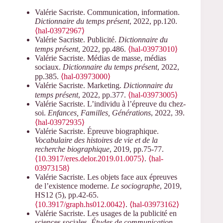
Valérie Sacriste. Communication, information.
Dictionnaire du temps présent
, 2022, pp.120.
⟨hal-03972967⟩
Valérie Sacriste. Publicité.
Dictionnaire du
temps présent
, 2022, pp.486.
⟨hal-03973010⟩
Valérie Sacriste. Médias de masse, médias
sociaux.
Dictionnaire du temps présent
, 2022,
pp.385.
⟨hal-03973000⟩
Valérie Sacriste. Marketing.
Dictionnaire du
temps présent
, 2022, pp.377.
⟨hal-03973005⟩
Valérie Sacriste. L’individu à l’épreuve du chez-
soi.
Enfances, Familles, Générations
, 2022, 39.
⟨hal-03972935⟩
Valérie Sacriste. Épreuve biographique.
Vocabulaire des histoires de vie et de la
recherche biographique
, 2019, pp.75-77.
⟨10.3917/eres.delor.2019.01.0075⟩
.
⟨hal-
03973158⟩
Valérie Sacriste. Les objets face aux épreuves
de l’existence moderne.
Le sociographe
, 2019,
HS12 (5), pp.42-65.
⟨10.3917/graph.hs012.0042⟩
.
⟨hal-03973162⟩
Valérie Sacriste. Les usages de la publicité en
sciences sociales.
Études de communication -