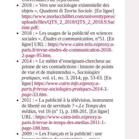
2018 : « Vers une sociologie existentielle des
objets », Quaderni di
Teoria Sociale
. [En ligne]
https://www.morlacchilibri.com/universitypress/
uploads/files/QTS_2_2018/QTS_2_2018.9.Sac
riste.pdf
;
2018 : « Les usages de la publicité en sciences
sociales »,
Études et communication
, n°51. [En
ligne] URL :
https://www-cairn-info.ezproxy.u-
paris.fr/revue-etudes-de-communication-2018-
2-page-95.htm
.
2014 : « Le métier d’enseignant-chercheur au
prisme de ses contradictions : histoire de points
de vue et de malentendus »,
Sociologies
pratiques
, vol. s1, no. 3, 2014, pp. 53-63. [En
ligne]
https://www-cairn-info.ezproxy.u-
paris.fr/revue-sociologies-pratiques-2014-3-
page-53.htm
.
2011 : « La publicité à la télévision, instrument
de liberté ou de servitude ? »,
Le Temps des
médias
, vol 16 (n° 1), p. 188-201. [En ligne]
URL :
https://www-cairn-info.ezproxy.u-
paris.fr/revue-le-temps-des-medias-2011-1-
page-188.htm
.
2009 : « Les Français et la publicité : une