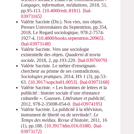
Langages, information, médiations
, 2018, 51,
pp.95-113.
⟨10.4000/edc.8181⟩
.
⟨hal-
03973165⟩
Valérie Sacriste (Dir.). Nos vies, nos objets.
Presses Universitaires du Septentrion, pp.354,
2018, Le Regard sociologique, 978-2-7574-
1927-4.
⟨10.4000/books.septentrion.20965⟩
.
⟨hal-03973148⟩
Valérie Sacriste. Vers une sociologie
existentielle des objets.
Quaderni di teoria
sociale
, 2018, 2, pp.193-220.
⟨hal-03976979⟩
Valérie Sacriste. Le métier d'enseignant-
chercheur au prisme de ses contradictions.
Sociologies pratiques
, 2014, HS 1 (3), pp.53-
63.
⟨10.3917/sopr.hs01.0053⟩
.
⟨hal-03973168⟩
Valérie Sacriste. « Les hommes de lettres et la
publicité : histoire sociale d’une résistance
culturelle ». Gaussen.
Littérature et publicité
,
2012, 978-2-35698-054-0.
⟨hal-03974195⟩
Valérie Sacriste. La publicité à la télévision,
instrument de liberté ou de servitude?.
Le
Temps des médias. Revue d’histoire
, 2011, 16
(1), pp.188.
⟨10.3917/tdm.016.0188⟩
.
⟨hal-
03973172⟩