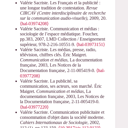
Valérie Sacriste. Les Français et la publicité :
une longue tradition de contestation.
Revue
CIRCAV (Centre interdisciplinaire de recherche
sur la communication audio-visuelle)
, 2009, 20.
⟨hal-03974208⟩
Valérie Sacriste. Communication et médias :
sociologie de l’espace médiatique. Foucher,
pp.383, 2007, LMD Collection / Enseignement
supérieur, 978-2-216-10551-9.
⟨hal-03973151⟩
Valérie Sacriste. Les médias, presse, radio,
télévision, chiffres clés. Éric Maigret.
Communication et médias
, La documentation
française, 2003, Les Notices de la
Documentation française, 2-11-005419-0.
⟨hal-
03977208⟩
Valérie Sacriste. La publicité, sa
communication, ses acteurs, son marché. Éric
Maigret.
Communication et médias
, La
documentation française, 2003, Les Notices de
la Documentation française, 2-11-005419-0.
⟨hal-03977220⟩
Valérie Sacriste. Communication publicitaire et
consommation d'objet dans la société moderne.
Cahiers Internationaux de Sociologie
, 2002,
112 (1), pp.123-150.
⟨10.3917/cis.112.0123⟩
.