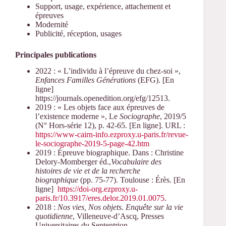
Support, usage, expérience, attachement et
épreuves
Modernité
Publicité, réception, usages
Principales publications
2022 : « L’individu à l’épreuve du chez-soi »,
Enfances Familles Générations
(EFG). [En
ligne]
https://journals.openedition.org/efg/12513.
2019 : « Les objets face aux épreuves de
l’existence moderne », Le
Sociographe
, 2019/5
(N° Hors-série 12), p. 42-65. [En ligne]. URL :
https://www-cairn-info.ezproxy.u-paris.fr/revue-
le-sociographe-2019-5-page-42.htm
2019 : Épreuve biographique. Dans : Christine
Delory-Momberger éd.,
Vocabulaire des
histoires de vie et de la recherche
biographique
(pp. 75-77). Toulouse : Érès. [En
ligne]
https://doi-org.ezproxy.u-
paris.fr/10.3917/eres.delor.2019.01.0075
.
2018 :
Nos vies, Nos objets. Enquête sur la vie
quotidienne
, Villeneuve-d’Ascq, Presses
Universitaires du Septentrion.