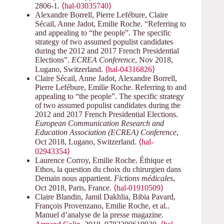
2806-1.
⟨hal-03035740⟩
Alexandre Borrell, Pierre Lefébure, Claire
Sécail, Anne Jadot, Emilie Roche. “Referring to
and appealing to “the people”. The specific
strategy of two assumed populist candidates
during the 2012 and 2017 French Presidential
Elections”.
ECREA Conference
, Nov 2018,
Lugano, Switzerland.
⟨hal-04316826⟩
Claire Sécail, Anne Jadot, Alexandre Borrell,
Pierre Lefébure, Emilie Roche. Referring to and
appealing to “the people”. The specific strategy
of two assumed populist candidates during the
2012 and 2017 French Presidential Elections.
European Communication Research and
Education Association (ECREA) Conference
,
Oct 2018, Lugano, Switzerland.
⟨hal-
02943354⟩
Laurence Corroy, Emilie Roche. Éthique et
Ethos, la question du choix du chirurgien dans
Demain nous appartient.
Fictions médicales
,
Oct 2018, Paris, France.
⟨hal-01910509⟩
Claire Blandin, Jamil Dakhlia, Bibia Pavard,
François Provenzano, Emilie Roche, et al..
Manuel d’analyse de la presse magazine.