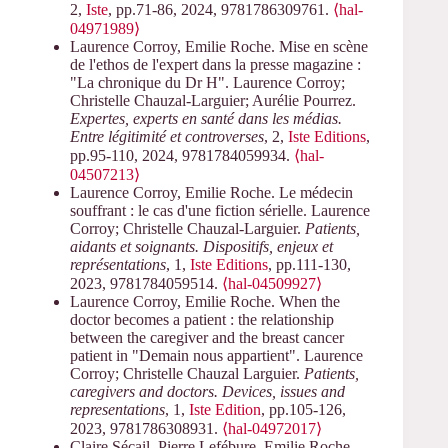
2,
Iste
, pp.71-86, 2024, 9781786309761.
⟨hal-
04971989⟩
Laurence Corroy, Emilie Roche. Mise en scène
de l'ethos de l'expert dans la presse magazine :
"La chronique du Dr H". Laurence Corroy;
Christelle Chauzal-Larguier; Aurélie Pourrez.
Expertes, experts en santé dans les médias.
Entre légitimité et controverses
, 2,
Iste Editions
,
pp.95-110, 2024, 9781784059934.
⟨hal-
04507213⟩
Laurence Corroy, Emilie Roche. Le médecin
souffrant : le cas d'une fiction sérielle. Laurence
Corroy; Christelle Chauzal-Larguier.
Patients,
aidants et soignants. Dispositifs, enjeux et
représentations
, 1,
Iste Editions
, pp.111-130,
2023, 9781784059514.
⟨hal-04509927⟩
Laurence Corroy, Emilie Roche. When the
doctor becomes a patient : the relationship
between the caregiver and the breast cancer
patient in "Demain nous appartient". Laurence
Corroy; Christelle Chauzal Larguier.
Patients,
caregivers and doctors. Devices, issues and
representations
, 1,
Iste Edition
, pp.105-126,
2023, 9781786308931.
⟨hal-04972017⟩
Claire Sécail, Pierre Lefébure, Emilie Roche.