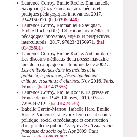
Laurence Corroy, Emilie Roche, Emmanuelle
Savignac (Dir.). Education aux médias et
pratiques pédagogiques innovantes. 2017,
2342150970.
⟨hal-03962446⟩
Laurence Corroy, Emmanuelle Savignac,
Emilie Roche (Dir.). Education aux médias et
pédagogies innovantes, enjeux et perspectives
interculturels . 2017, 9782342150971.
⟨hal-
01495681⟩
Laurence Corroy, Emilie Roche. Anti antibio ?
Les discours médicaux de la presse magazine
lors de la campagne institutionnelle de 2002 .
Les antibiotiques dans les médias et la
publicité, espérances, désenchantement
critique, et signaux d’alarmes
, Nov 2016, Paris,
France.
⟨hal-01432556⟩
Laurence Corroy, Emilie Roche. La presse en
France depuis 1945. Ellipses, 2010, 978-2-
7298-6021-9.
⟨hal-01429536⟩
Isabelle Garcin-Marrou, Isabelle Hare, Emilie
Roche. Violences faites aux femmes ; discours
politique, social et médiatique et construction
d'un problème public.
Congrès de l'Association
française de sociologie
, Apr 2009, Paris,
France.
⟨hal-00593387⟩