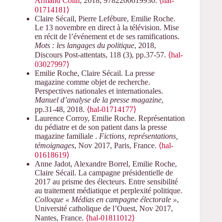
Armand Colin
, 2018, 9782200619930.
⟨hal-
01714181⟩
Claire Sécail, Pierre Lefébure, Emilie Roche.
Le 13 novembre en direct à la télévision. Mise
en récit de l’événement et de ses ramifications.
Mots : les langages du politique
, 2018,
Discours Post-attentats, 118 (3), pp.37-57.
⟨hal-
03027997⟩
Emilie Roche, Claire Sécail. La presse
magazine comme objet de recherche.
Perspectives nationales et internationales.
Manuel d’analyse de la presse magazine
,
pp.31-48, 2018.
⟨hal-01714177⟩
Laurence Corroy, Emilie Roche. Représentation
du pédiatre et de son patient dans la presse
magazine familiale .
Fictions, représentations,
témoignages
, Nov 2017, Paris, France.
⟨hal-
01618619⟩
Anne Jadot, Alexandre Borrel, Emilie Roche,
Claire Sécail. La campagne présidentielle de
2017 au prisme des électeurs. Entre sensibilité
au traitement médiatique et perplexité politique.
Colloque « Médias en campagne électorale »
,
Université catholique de l’Ouest, Nov 2017,
Nantes, France.
⟨hal-01811012⟩