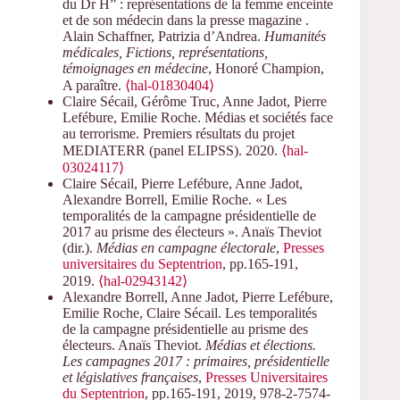
du Dr H” : représentations de la femme enceinte
et de son médecin dans la presse magazine .
Alain Schaffner, Patrizia d’Andrea.
Humanités
médicales, Fictions, représentations,
témoignages en médecine
, Honoré Champion,
A paraître.
⟨hal-01830404⟩
Claire Sécail, Gérôme Truc, Anne Jadot, Pierre
Lefébure, Emilie Roche. Médias et sociétés face
au terrorisme. Premiers résultats du projet
MEDIATERR (panel ELIPSS). 2020.
⟨hal-
03024117⟩
Claire Sécail, Pierre Lefébure, Anne Jadot,
Alexandre Borrell, Emilie Roche. « Les
temporalités de la campagne présidentielle de
2017 au prisme des électeurs ». Anaïs Theviot
(dir.).
Médias en campagne électorale
,
Presses
universitaires du Septentrion
, pp.165-191,
2019.
⟨hal-02943142⟩
Alexandre Borrell, Anne Jadot, Pierre Lefébure,
Emilie Roche, Claire Sécail. Les temporalités
de la campagne présidentielle au prisme des
électeurs. Anaïs Theviot.
Médias et élections.
Les campagnes 2017 : primaires, présidentielle
et législatives françaises
,
Presses Universitaires
du Septentrion
, pp.165-191, 2019, 978-2-7574-