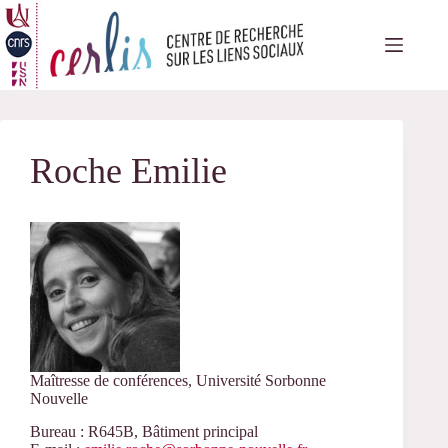
Passer
au
contenu
Roche Emilie
Maîtresse de conférences, Université Sorbonne
Nouvelle
Bureau : R645B, Bâtiment principal