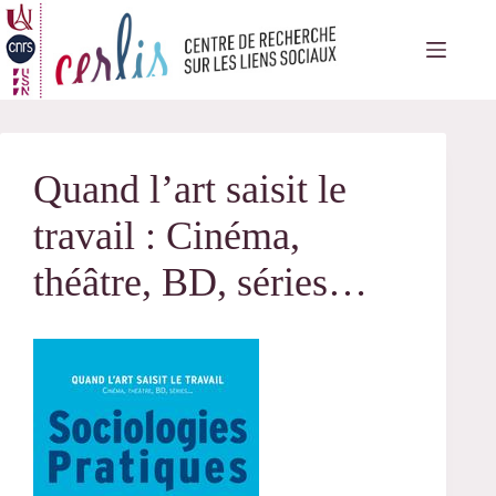
Passer
au
contenu
Quand l’art saisit le
travail : Cinéma,
théâtre, BD, séries…